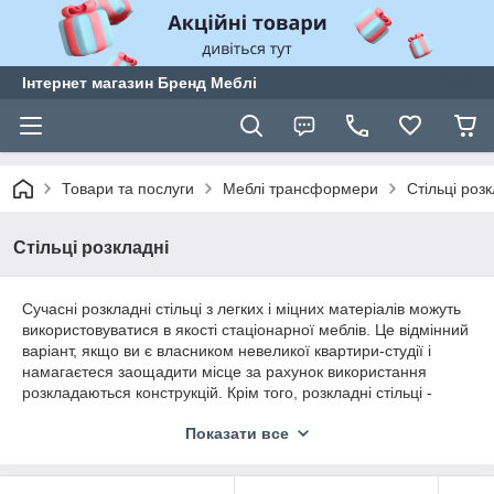
Інтернет магазин Бренд Меблі
Товари та послуги
Меблі трансформери
Стільці роз
Стільці розкладні
Сучасні розкладні стільці з легких і міцних матеріалів можуть
використовуватися в якості стаціонарної меблів. Це відмінний
варіант, якщо ви є власником невеликої квартири-студії і
намагаєтеся заощадити місце за рахунок використання
розкладаються конструкцій. Крім того, розкладні стільці -
хороший варіант при парафії гостей. В такому випадку меблі
Показати все
можна легко дістати з комори, а в решту часу вона не буде
займати місце в будинку. Третій популярний варіант
використання таких стільців - відкриті майданчики. Це може