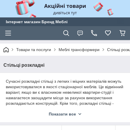
Інтернет магазин Бренд Меблі
Товари та послуги
Меблі трансформери
Стільці роз
Стільці розкладні
Сучасні розкладні стільці з легких і міцних матеріалів можуть
використовуватися в якості стаціонарної меблів. Це відмінний
варіант, якщо ви є власником невеликої квартири-студії і
намагаєтеся заощадити місце за рахунок використання
розкладаються конструкцій. Крім того, розкладні стільці -
хороший варіант при парафії гостей. В такому випадку меблі
Показати все
можна легко дістати з комори, а в решту часу вона не буде
займати місце в будинку. Третій популярний варіант
використання таких стільців - відкриті майданчики. Це може