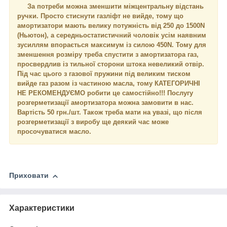
За потреби можна зменшити міжцентральну відстань
ручки. Просто стиснути газліфт не вийде, тому що
амортизатори мають велику потужність від 250 до 1500N
(Ньютон), а середньостатистичний чоловік усім наявним
зусиллям впорається максимум із силою 450N. Тому для
зменшення розміру треба спустити з амортизатора газ,
просвердлив із тильної сторони штока невеликий отвір.
Під час цього з газової пружини під великим тиском
вийде газ разом із частиною масла, тому КАТЕГОРИЧНІ
НЕ РЕКОМЕНДУЄМО робити це самостійно!!! Послугу
розгерметизації амортизатора можна замовити в нас.
Вартість 50 грн./шт. Також треба мати на увазі, що після
розгерметизації з виробу ще деякий час може
просочуватися масло.
Приховати
Характеристики