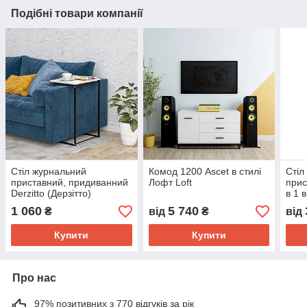
Подібні товари компанії
Стіл журнальний
Комод 1200 Ascet в стилі
Стіл
приставний, придиванний
Лофт Loft
прис
Derzitto (Дерзітто)
в 1 
1 060
5 740
₴
від
₴
від
Купити
Купити
Про нас
97% позитивних з 770 відгуків за рік