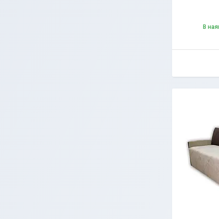
В ная