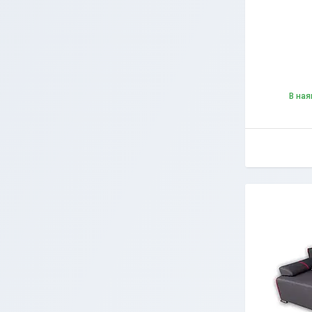
В ная