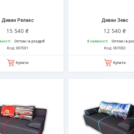
Диван Релакс
Диван Зевс
15 540 ₴
12 540 ₴
вності
Оптом і в роздріб
В наявності
Оптом і в ро
007031
007032
Купити
Купити