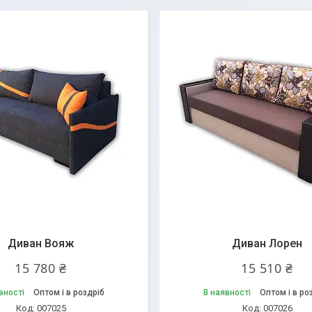
Диван Вояж
Диван Лорен
15 780 ₴
15 510 ₴
вності
Оптом і в роздріб
В наявності
Оптом і в ро
007025
007026