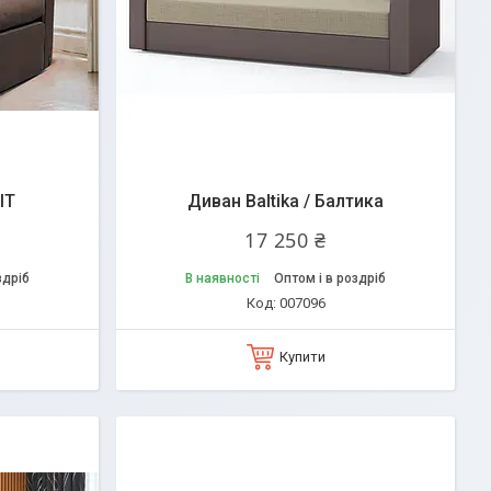
ІТ
Диван Baltika / Балтика
17 250 ₴
здріб
В наявності
Оптом і в роздріб
007096
Купити