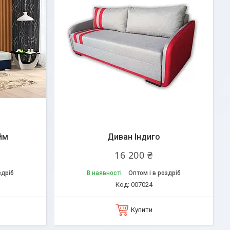
йм
Диван Індиго
16 200 ₴
здріб
В наявності
Оптом і в роздріб
007024
Купити