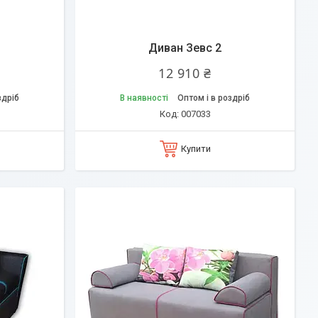
Диван Зевс 2
12 910 ₴
здріб
В наявності
Оптом і в роздріб
007033
Купити