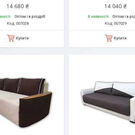
14 680 ₴
14 040 ₴
вності
Оптом і в роздріб
В наявності
Оптом і в ро
007028
007029
Купити
Купити