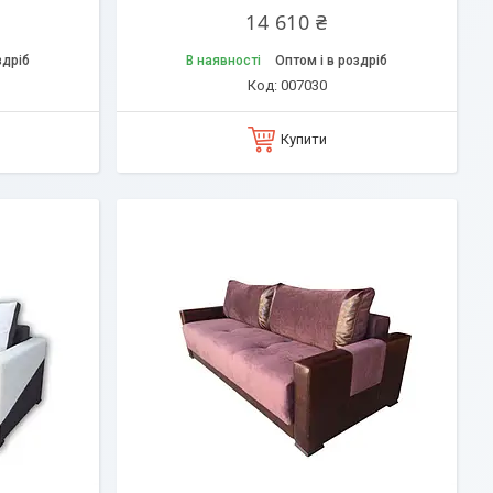
14 610 ₴
здріб
В наявності
Оптом і в роздріб
007030
Купити