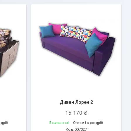
Диван Лорен 2
15 170 ₴
здріб
В наявності
Оптом і в роздріб
007027