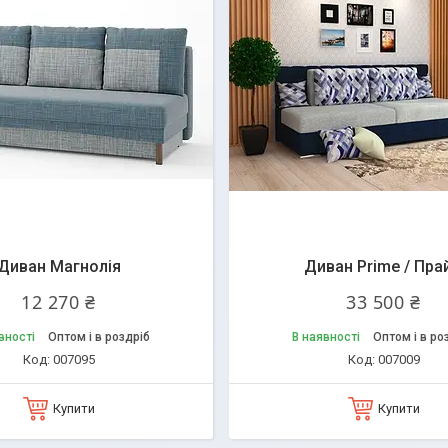
Диван Магнолія
Диван Prime / Пра
12 270 ₴
33 500 ₴
вності
Оптом і в роздріб
В наявності
Оптом і в ро
007095
007009
Купити
Купити