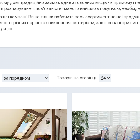
ому домі традиційно займає одне з головних місць - в прямому і пе
и розчарування, пов'язаність язаного вийшло з покупкою, необхідно
нашої компанії Ви не тільки побачите весь асортимент нашої продукц
ливості, різних варіантах виконання і матеріали, застосовані при в
дукцію.