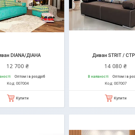
ван DIANA/ДІАНА
Диван STRIT / СТР
12 700 ₴
14 080 ₴
вності
Оптом і в роздріб
В наявності
Оптом і в ро
007004
007007
Купити
Купити