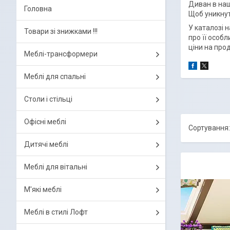
Диван в наш
Головна
Щоб уникнут
У каталозі 
Товари зі знижками !!!
про її особ
ціни на про
Меблі-трансформери
Меблі для спальні
Столи і стільці
Офісні меблі
Дитячі меблі
Меблі для вітальні
М'які меблі
Меблі в стилі Лофт