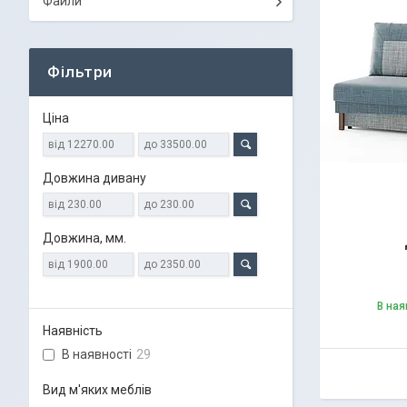
Файли
Фільтри
Ціна
Довжина дивану
Довжина, мм.
В ная
Наявність
В наявності
29
Вид м'яких меблів