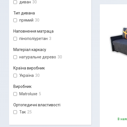
диван
30
Тип дивана
прямий
30
Наповнення матраца
пінополіуретан
3
Матеріал каркасу
натуральне дерево
30
Країна виробник
Україна
30
Виробник
Matroluxe
5
Ортопедичні властивості
Так
25
В ная