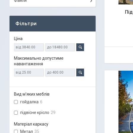
Файли
Під
Фільтри
Ціна
Максимально допустиме
навантаження
Вид м'яких меблів
гойдалка
6
підвісне крісло
29
Матеріал каркасу
Метал
35