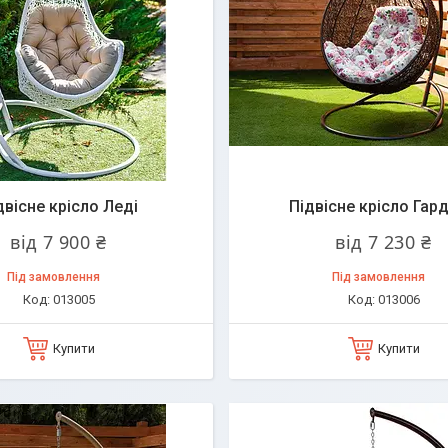
двісне крісло Леді
Підвісне крісло Гарді
від 7 900 ₴
від 7 230 ₴
Під замовлення
Під замовлення
013005
013006
Купити
Купити