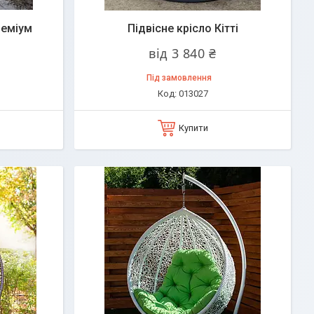
реміум
Підвісне крісло Кітті
від 3 840 ₴
Під замовлення
013027
Купити