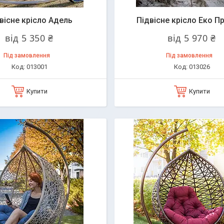
вісне крісло Адель
Підвісне крісло Еко П
від 5 350 ₴
від 5 970 ₴
Під замовлення
Під замовлення
013001
013026
Купити
Купити