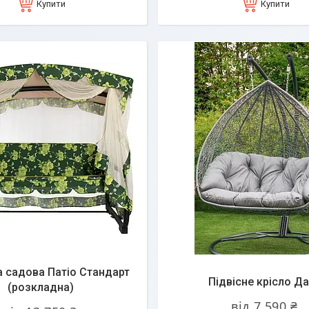
Купити
Купити
 садова Патіо Стандарт
Підвісне крісло Д
(розкладна)
від 7 590 ₴