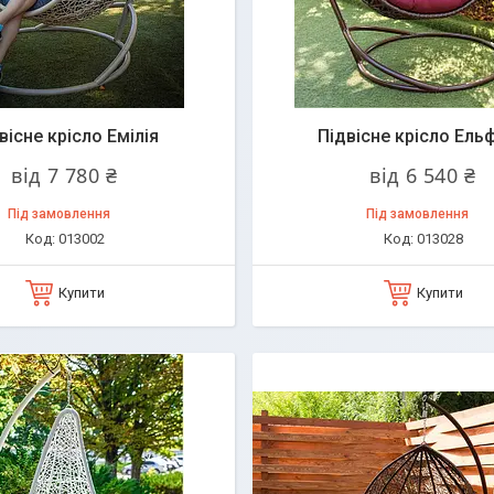
вісне крісло Емілія
Підвісне крісло Ель
від 7 780 ₴
від 6 540 ₴
Під замовлення
Під замовлення
013002
013028
Купити
Купити