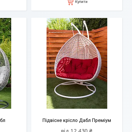
Купити
абл
Підвісне крісло Дабл Преміум
від 12 430 ₴