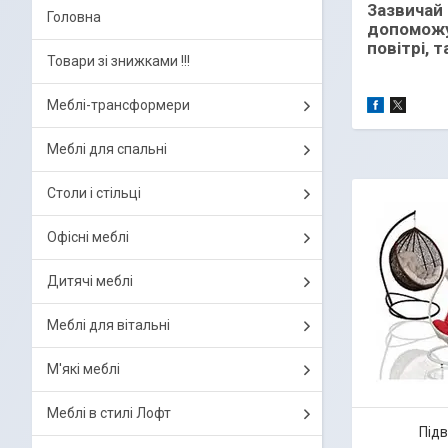
Зазвичай 
Головна
допоможу
повітрі, 
Товари зі знижками !!!
Меблі-трансформери
Меблі для спальні
Столи і стільці
Офісні меблі
Дитячі меблі
Меблі для вітальні
М'які меблі
Меблі в стилі Лофт
Підв