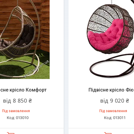
існе крісло Комфорт
Підвісне крісло Фіє
від 8 850 ₴
від 9 020 ₴
Під замовлення
Під замовлення
013010
013011