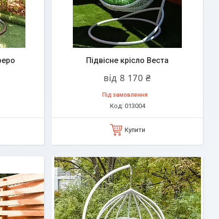
феро
Підвісне крісло Веста
від 8 170 ₴
Під замовлення
013004
Купити