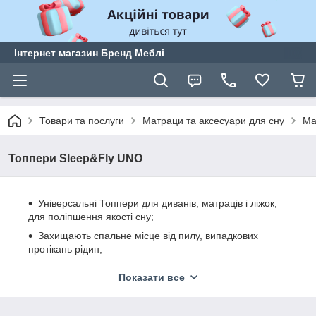
Інтернет магазин Бренд Меблі
Товари та послуги
Матраци та аксесуари для сну
Ма
Топпери Sleep&Fly UNO
Універсальні Топпери для диванів, матраців і ліжок,
для поліпшення якості сну;
Захищають спальне місце від пилу, випадкових
протікань рідин;
Надають спального місця чудовий комфорт;
Показати все
Забезпечують високу ступінь вентиляції;
Регулюють жорсткість / м'якість спального місця;