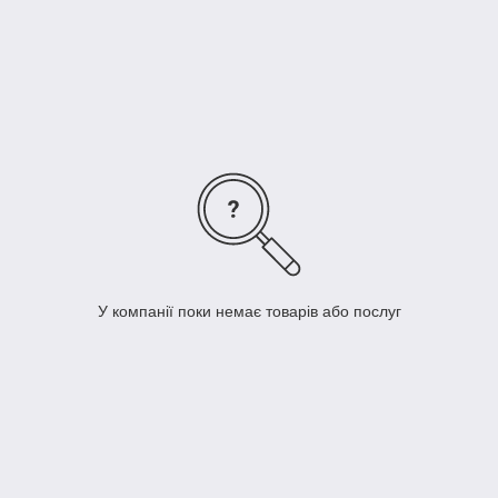
Чохол Топпер - ніжний трикотаж, який забезпечує
натуральний і 100% екологічно чистий захист від появи
пилових кліщів, грибків і бактерій. Саме тому Топпери
можуть бути рекомендовані людям з алергією та
астмою;
Топпери забезпечені фіксаторами, які розташовані
по чотирьох кутах виробу;
Для зручності транспортування топпер
поставляється в зручній вакуумній упаковці.
У компанії поки немає товарів або послуг