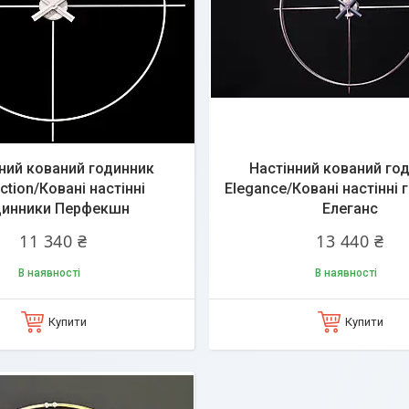
ний кований годинник
Настінний кований го
ction/Ковані настінні
Elegance/Ковані настінні
динники Перфекшн
Елеганс
11 340 ₴
13 440 ₴
В наявності
В наявності
Купити
Купити