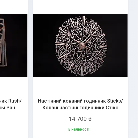
ник Rush/
Настінний кований годинник Sticks/
сы Раш
Ковані настінні годинники Стікс
14 700 ₴
В наявності