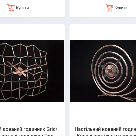
Купити
Купити
й кований годинник Grid/
Настільний кований годин
настінні годинники Грід
Ковані настільні годинн