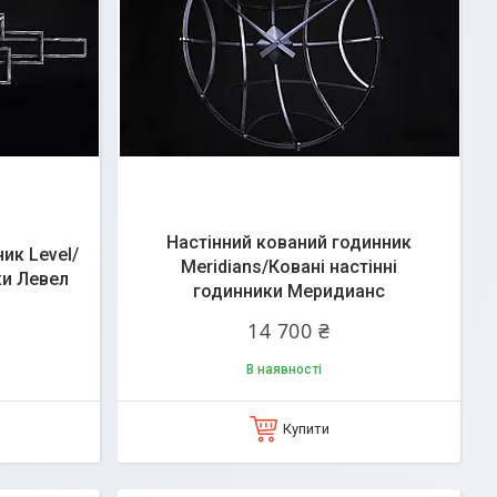
Настінний кований годинник
ик Level/
Meridians/Ковані настінні
ки Левел
годинники Меридианс
14 700 ₴
В наявності
Купити