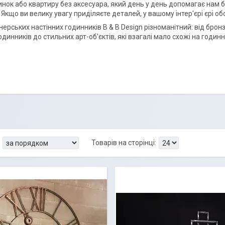
нок або квартиру без аксесуара, який день у день допомагає нам б
Якщо ви велику увагу приділяєте деталей, у вашому інтер'єрі єрі об
нерських настінних годинників B & B Design різноманітний: від брон
динників до стильних арт-об'єктів, які взагалі мало схожі на годинн