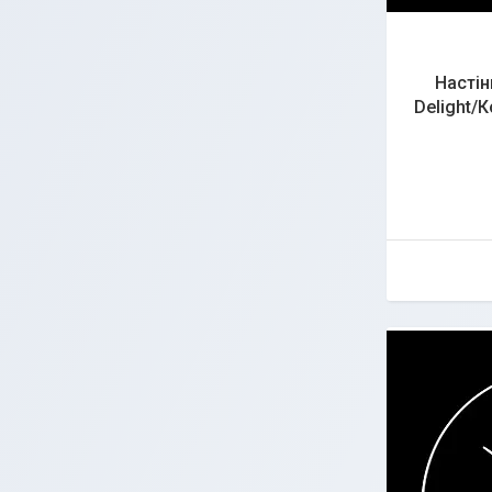
Настін
Delight/К