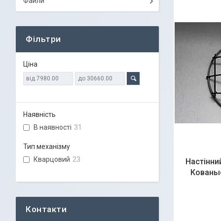
Файли
Фільтри
Ціна
Наявність
В наявності
31
Тип механізму
Кварцовий
23
Настінни
Кованы