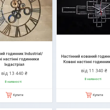
ий годинник Industrial/
Настінний кований годинн
і настінні годинники
Ковані настінні годинни
Індастріал
від 11 340 ₴
від 13 440 ₴
В наявності
В наявності
Купити
Купити