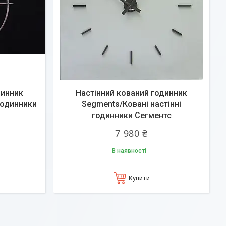
динник
Настінний кований годинник
 годинники
Segments/Ковані настінні
годинники Сегментс
7 980 ₴
В наявності
Купити