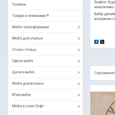
Знайти буди
Головна
неможливо. 
Вибір дизай
Товари зі знижками !!!
вітражних го
Меблі-трансформери
Меблі для спальні
Столи і стільці
Офісні меблі
Дитячі меблі
Меблі для вітальні
М'які меблі
Меблі в стилі Лофт