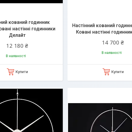
ний кований годинник
Настінний кований годинн
овані настінні годинники
Ковані настінні годинни
Делайт
14 700 ₴
12 180 ₴
В наявності
В наявності
Купити
Купити