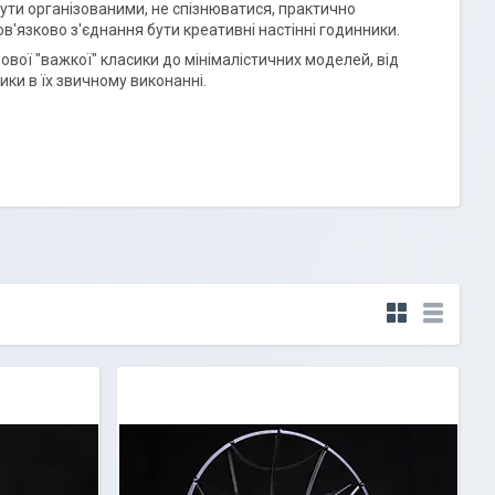
ути організованими, не спізнюватися, практично
ов'язково з'єднання бути креативні настінні годинники.
зової "важкої" класики до мінімалістичних моделей, від
ики в їх звичному виконанні.