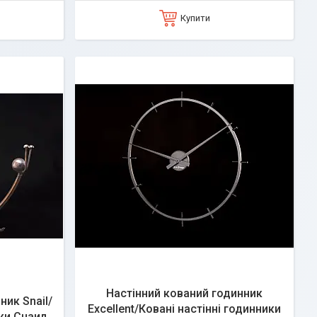
Купити
Настінний кований годинник
ник Snail/
Excellent/Ковані настінні годинники
ики Снаил