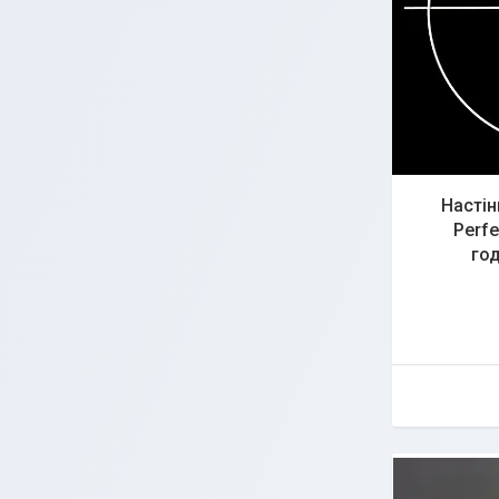
Настін
Perfe
го