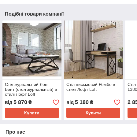
Подібні товари компанії
Стіл журнальний Лонг
Стіл письмовий Ромбо в
Стіл
Бент (стол журнальный) в
стилі Лофт Loft
1380
стилі Лофт Loft
5 870
5 180
2 8
від
₴
від
₴
Купити
Купити
Про нас