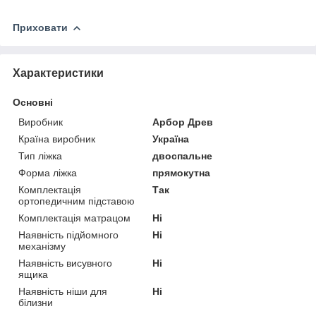
Приховати
Характеристики
Основні
Виробник
Арбор Древ
Країна виробник
Україна
Тип ліжка
двоспальне
Форма ліжка
прямокутна
Комплектація
Так
ортопедичним підставою
Комплектація матрацом
Ні
Наявність підйомного
Ні
механізму
Наявність висувного
Ні
ящика
Наявність ніши для
Ні
білизни