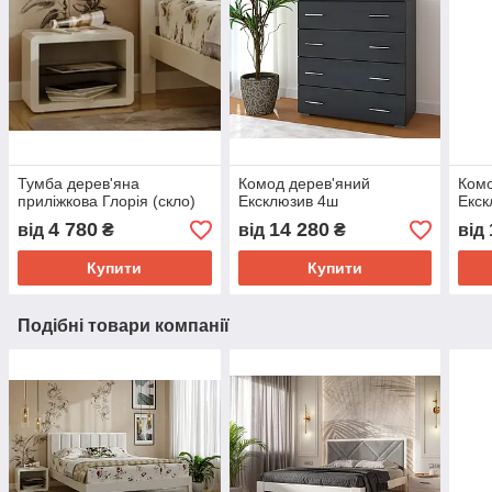
Тумба дерев'яна
Комод дерев'яний
Комо
приліжкова Глорія (скло)
Ексклюзив 4ш
Екск
4 780
14 280
від
₴
від
₴
від
Купити
Купити
Подібні товари компанії