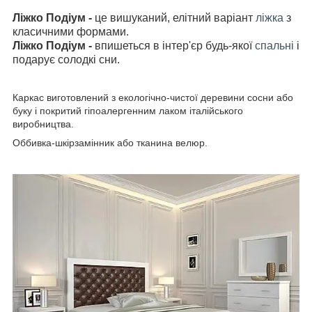
Ліжко Подіум -
це вишуканий, елітний варіант
ліжка
з
класичними формами.
Ліжко Подіум -
впишеться в інтер'єр будь-якої
спальні
і
подарує солодкі сни.
Каркас виготовлений з екологічно-чистої деревини сосни або
буку і покритий гіпоалергенним лаком італійського
виробництва.
Оббивка-шкірзамінник або тканина велюр.