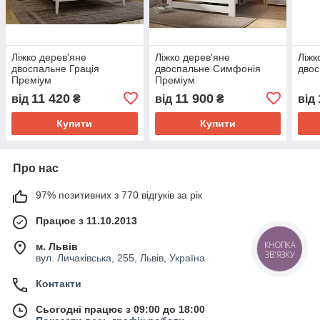
Ліжко дерев'яне
Ліжко дерев'яне
Ліжк
двоспальне Грація
двоспальне Симфонія
дво
Преміум
Преміум
11 420
11 900
від
₴
від
₴
від
Купити
Купити
Про нас
97% позитивних з 770 відгуків за рік
Працює з 11.10.2013
КНОПКА
м. Львів
ЗВ'ЯЗКУ
вул. Личаківська, 255, Львів, Україна
Контакти
Сьогодні працює з 09:00 до 18:00