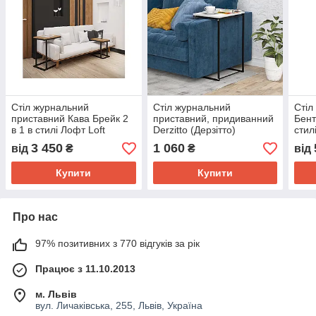
Стіл журнальний
Стіл журнальний
Стіл
приставний Кава Брейк 2
приставний, придиванний
Бент
в 1 в стилі Лофт Loft
Derzitto (Дерзітто)
стил
3 450
1 060
від
₴
₴
від
Купити
Купити
Про нас
97% позитивних з 770 відгуків за рік
Працює з 11.10.2013
м. Львів
вул. Личаківська, 255, Львів, Україна