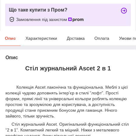
Що таке купити з Пром?
Замовлення під захистом
Опис
Характеристики
Доставка
Оплата
Умови п
Опис
Стіл журнальний Ascet 2 в 1
Колекція Ascet лаконічна та функціональна. Меблі з цієї
колекції чудово доповнять інтер’єр в стилі “лофт”. Прості
форми, прямі лінії та універсальні кольори роблять колекцію
простою та зрозумілою для користувача, а доступність
продукції стане приємним бонусом для гаманця. Нічого
зайвого, тільки зручність.
Стіл журнальний Ascet. Оригінальний функціональний стіл
“2 в 1”. Компактний легкий та міцний. Ніжки з металевого
профілю надають йому візуальної лекгості.