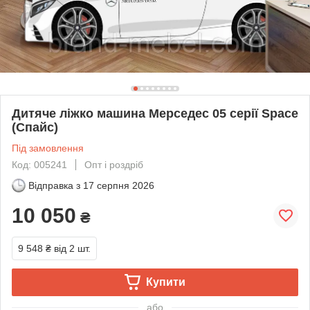
Дитяче ліжко машина Мерседес 05 серії Space
(Спайс)
Під замовлення
Код: 005241
Опт і роздріб
Відправка з
17 серпня 2026
10 050
₴
9 548 ₴
від 2 шт.
Купити
або