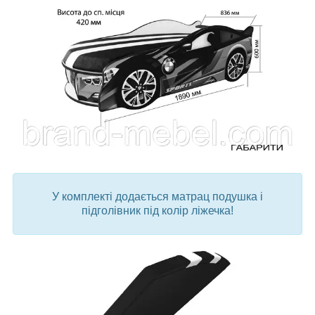
У комплекті додається матрац подушка і
підголівник під колір ліжечка!