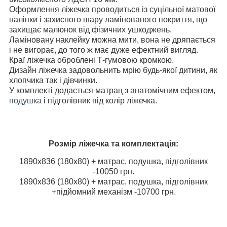
Оформлення ліжечка проводиться із суцільної матової
наліпки і захисного шару ламінованого покриття, що
захищає малюнок від фізичних ушкоджень.
Ламіновану наклейку можна мити, вона не дряпається
і не вигорає, до того ж має дуже ефектний вигляд.
Краї ліжечка оброблені Т-гумовою кромкою.
Дизайн ліжечка задовольнить мрію будь-якої дитини, як
хлопчика так і дівчинки.
У комплекті додається матрац з анатомічним ефектом,
подушка
і підголівник під колір ліжечка.
Розмір ліжечка та комплектація:
1890х836 (180х80) + матрас, подушка, підголівник
-10050 грн.
1890х836 (180х80) + матрас, подушка, підголівник
+підйомний механізм -10700 грн.