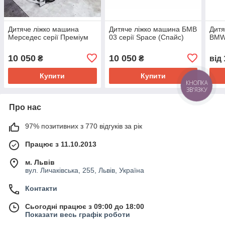
Дитяче ліжко машина
Дитяче ліжко машина БМВ
Дитя
Мерседес серії Преміум
03 серії Space (Спайс)
BMW
10 050
10 050
₴
₴
від
Купити
Купити
КНОПКА
ЗВ'ЯЗКУ
Про нас
97% позитивних з 770 відгуків за рік
Працює з 11.10.2013
м. Львів
вул. Личаківська, 255, Львів, Україна
Контакти
Сьогодні працює з 09:00 до 18:00
Показати весь графік роботи