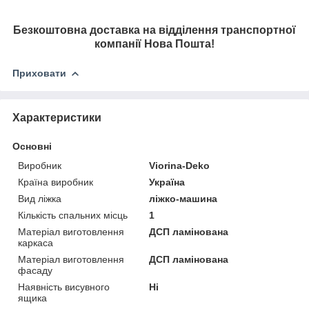
Безкоштовна доставка на
відділення транспортної
компанії Нова Пошта!
Приховати
Характеристики
Основні
Виробник
Viorina-Deko
Країна виробник
Україна
Вид ліжка
ліжко-машина
Кількість спальних місць
1
Матеріал виготовлення
ДСП ламінована
каркаса
Матеріал виготовлення
ДСП ламінована
фасаду
Наявність висувного
Ні
ящика