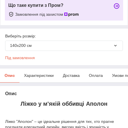
Що таке купити з Пром?
Замовлення під захистом
Виберіть розмір:
140х200 см
Під замовлення
Опис
Характеристики
Доставка
Оплата
Умови п
Опис
Ліжко у м'якій оббивці Аполон
Ліжко "Аполон" – це ідеальне рішення для тих, хто прагне
поєднати елегантний дизайн, високу якість і зручність у