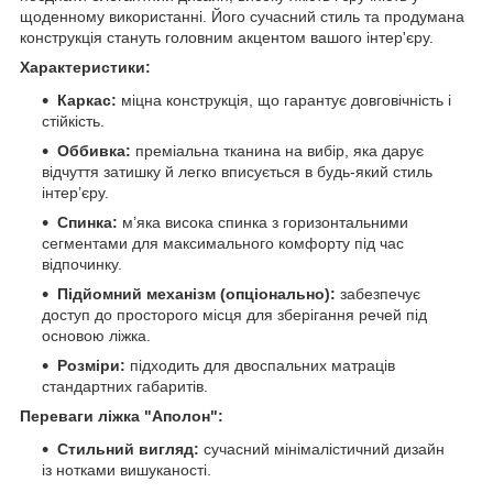
щоденному використанні. Його сучасний стиль та продумана
конструкція стануть головним акцентом вашого інтер'єру.
Характеристики:
Каркас:
міцна конструкція, що гарантує довговічність і
стійкість.
Оббивка:
преміальна тканина на вибір, яка дарує
відчуття затишку й легко вписується в будь-який стиль
інтер’єру.
Спинка:
м’яка висока спинка з горизонтальними
сегментами для максимального комфорту під час
відпочинку.
Підйомний механізм (опціонально):
забезпечує
доступ до просторого місця для зберігання речей під
основою ліжка.
Розміри:
підходить для двоспальних матраців
стандартних габаритів.
Переваги ліжка "Аполон":
Стильний вигляд:
сучасний мінімалістичний дизайн
із нотками вишуканості.