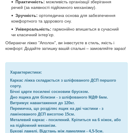
Практичність:
можливість організації зберігання
речей (за наявності підйомного механізму).
Зручність:
ортопедична основа для забезпечення
комфортного та здорового сну.
Універсальність:
гармонійно впишеться в сучасний
чи класичний інтер’єр.
Обираючи ліжко "Аполон", ви інвестуєте в стиль, якість і
комфорт. Додайте затишку вашій спальні – замовляйте зараз!
Характеристики:
Каркас ліжка складається з шліфованого ДСП першого
сорту.
Бічні царги посилені сосновим бруском.
Дно ящика для білизни - з шліфованого МДФ 6мм.
Витримує навантаження до 120кг.
Перемичка, що розділяє ящик на дві частини - з
ламінованого ДСП висотою 15см.
Металевий каркас - посилений. Кріпиться на 6 ніжок, або
на підйомний механізм.
Букові ламелі. Відстань між ламелями - 4,5-5см.