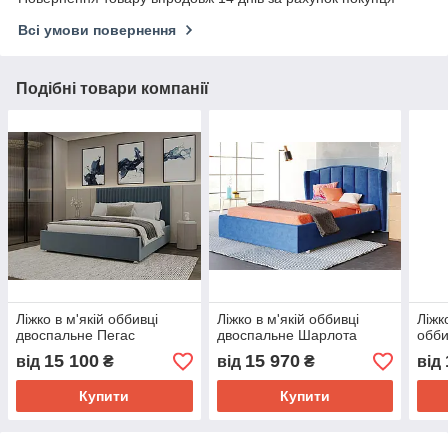
Всі умови повернення
Подібні товари компанії
Ліжко в м'якій оббивці
Ліжко в м'якій оббивці
Ліжк
двоспальне Пегас
двоспальне Шарлота
обби
15 100
15 970
від
₴
від
₴
від
Купити
Купити