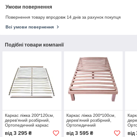
Умови повернення
Повернення товару впродовж 14 днів за рахунок покупця
Всі умови повернення
Подібні товари компанії
Каркас ліжка 200*120см,
Каркас ліжка 200*100см,
Карк
дерев'яний розбірний,
дерев'яний розбірний,
дере
Ортопедичний каркас
Ортопедичний
Орто
120*200см
односпальний каркас
150*
3 295
3 595
від
₴
від
₴
від
100*200см, з ніжками