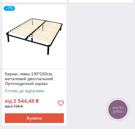
–7%
Каркас ліжка 190*160см,
металевий двоспальний.
Ортопедичний каркас
160*190см, з ніжками
Готово до відправки
2 544,48
від
₴
від 2 736 ₴
Купити