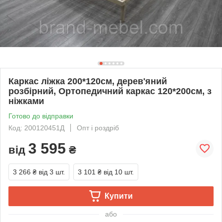
Каркас ліжка 200*120см, дерев'яний
розбірний, Ортопедичний каркас 120*200см, з
ніжками
Готово до відправки
Код: 200120451Д
Опт і роздріб
3 595
від
₴
3 266 ₴
від 3 шт.
3 101 ₴
від 10 шт.
Купити
або