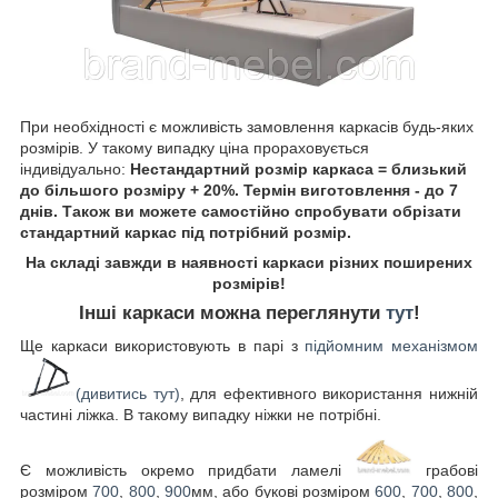
При необхідності є можливість замовлення каркасів будь-яких
розмірів. У такому випадку ціна прораховується
індивідуально:
Нестандартний розмір каркаса = близький
до більшого розміру + 20%. Термін виготовлення - до 7
днів. Також ви можете самостійно спробувати обрізати
стандартний каркас під потрібний розмір.
На складі завжди в наявності каркаси різних поширених
розмірів!
Інші каркаси можна переглянути
тут
!
Ще каркаси використовують в парі з
підйомним механізмом
(дивитись тут)
, для ефективного використання нижній
частині ліжка. В такому випадку ніжки не потрібні.
Є можливість окремо придбати ламелі
грабові
розміром
700
,
800
,
900
мм, або букові розміром
600
,
700
,
800
,