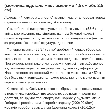
(можлива відстань між ламелями 4,5 см або 2,5
см)
Ламельний каркас з фанерної планки, має ряд переваг перед
будь-яким аналогом з масиву або металу.
- У виробництві використовується грабова ламель (53*8) – це
унікальне рішення, яке відрізняється від букової ламелі
більшою пружністю, довговічністю та ортопедичним ефектом
за рахунок в'їхав язкої структури деревини.
- Фанерна планка (53*24) з якої зроблений каркас (береза),
виготовляється за нестандартній технології, особливість якої -
склейка шпоні з напрямком волокон по довжині самої планки.
При використанні такого матеріалу у каркасі – він забезпечує
надзвичайну міцність і не допускає будь-яких деформацій.
Навантаження на погонний метр планки може сягати 450 кг
без будь яких пошкоджень, такого результату не може досягти
каркас з металу чи масиву.
- Компактність. Оскільки каркас розбірний - він поставляється
в невеликих коробках, що дозволяє заощадити кошти на
доставці, та зручно транспортувати каркас у будь-яке місце.
Габаритні розміри самої коробки каркасу (200х20х8см)
+розмір коробки з ламелями (довжина ламелі х10х12см).