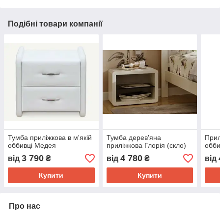
Подібні товари компанії
Тумба приліжкова в м'якій
Тумба дерев'яна
Прил
оббивці Медея
приліжкова Глорія (скло)
обби
3 790
4 780
від
₴
від
₴
від
Купити
Купити
Про нас