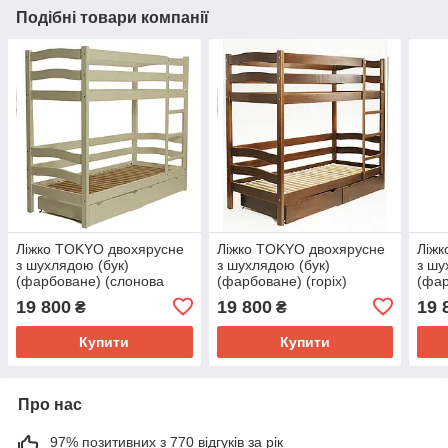
Подібні товари компанії
Ліжко TOKYO двохярусне
Ліжко TOKYO двохярусне
Ліжк
з шухлядою (бук)
з шухлядою (бук)
з шу
(фарбоване) (слонова
(фарбоване) (горіх)
(фар
кістка)
19 800
19 800
19 
₴
₴
Купити
Купити
Про нас
97% позитивних з 770 відгуків за рік