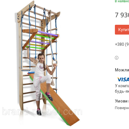
В наявн
7 93
Купи
+380 (9
У компа
будь-я
поверн