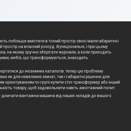
ають побільше вмістити в тісний простір своєї малогабаритної
простір на власний розсуд. Функціональні, і при цьому
жка, на якому зручно зберігати журнали, а коли приходять
думки, меблі, що трансформуються, знаходить
вертатися до іноземних каталогів: тепер цю проблему
ки як для невеликих кімнат, так і габаритні рішення для
им орієнтуванням по групі купити стіл-трансформер або інший
ькість товару, щоб задовольнити навіть ажіотажний попит.
е домчати вантажна машина від наших складів до вашого