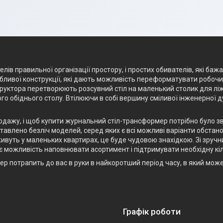
лів правильної організації простору, і простих обивателів, які баж
ливої конструкції, які дають можливість переформатувати робочий 
структора перетворюють розсувний стіл на маленький столик для лі
го обіднього столу. Втілюючи в собі вершину сміливої інженерної 
родажу, і щоб купити журнальний стіл-трансформер потрібно було з
авлено безліч моделей, серед яких є всі можливі варіанти обстанов
ивуть у маленьких квартирах, це буде чудовою знахідкою. Зі зручн
є можливість наповнювати асортимент і підтримувати необхідну кіл
р потрапить до вас в руки в найкоротший період часу, в який мож
Графік роботи