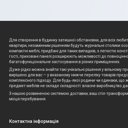
Для створення в будинку затишної обстановки, для всіх любите
квартири, незамінним рішенням будуть журнальні столики особ
компактні меблі, придбані для таких випадків, з легкістю кон
гості, приховані панелі розширюють можливості до повноцінно
багатофункціональне застосування в різних приміщеннях.
Дуже рідко можна знайти такі унікальні рішення у вільному п
вирішено для вас — у вказаному нижче переліку товарів предст
комплексного підходу. Для будь-якої родини чи одинаки, що ж
предмет меблів не складе складності: власне виробництво да
З нашою розвиненою системою доставки, ваш стіл-трансформе
місця перебування.