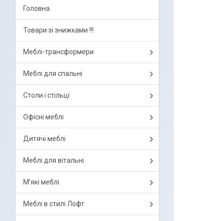
Головна
Товари зі знижками !!!
Меблі-трансформери
Меблі для спальні
Столи і стільці
Офісні меблі
Дитячі меблі
Меблі для вітальні
М'які меблі
Меблі в стилі Лофт