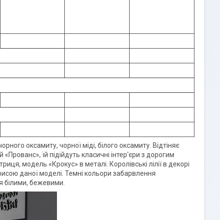
ного оксамиту, чорної міді, білого оксамиту. Відтіняє
Прованс», їй підійдуть класичні інтер'єри з дорогим
риця, модель «Крокус» в металі. Королівські лілії в декорі
 рисою даної моделі. Темні кольори забарвлення
я білими, бежевими.