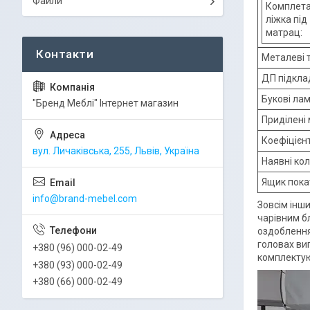
Файли
Комплета
ліжка під
матрац:
Металеві т
ДП підкла
Букові ла
"Бренд Меблі" Інтернет магазин
Приділені 
Коефіцієнт
вул. Личаківська, 255, Львів, Україна
Наявні кол
Ящик покат
info@brand-mebel.com
Зовсім інши
чарівним б
оздобленням
головах ви
+380 (96) 000-02-49
комплектую
+380 (93) 000-02-49
+380 (66) 000-02-49