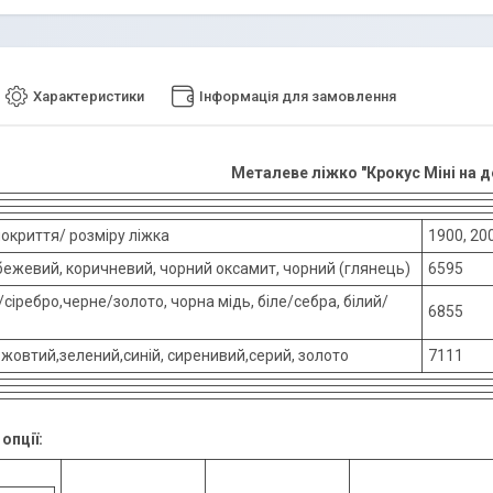
Характеристики
Інформація для замовлення
Металеве ліжко "Крокус Міні на д
покриття/ розміру ліжка
1900, 200
 бежевий, коричневий, чорний оксамит, чорний (глянець)
6595
сіребро,черне/золото, чорна мідь, біле/себра, білий/
6855
 жовтий,зелений,синій, сиренивий,серий, золото
7111
опції: