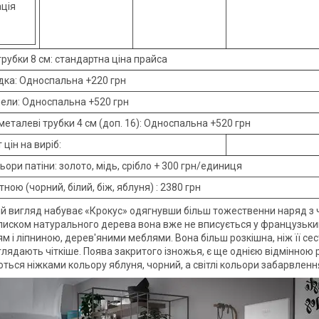
ція
рубки 8 см: стандартна ціна прайса
дка: Односпальна +220 грн
мели: Односпальна +520 грн
металеві трубки 4 см (доп. 16): Односпальна +520 грн
 цін на виріб:
ьори патіни: золото, мідь, срібло + 300 грн/единиця
ною (чорний, білий, біж, яблуня) : 2380 грн
й вигляд набуває «Крокус» одягнувши більш тожественни наряд з чор
лиском натурального дерева вона вже не вписується у французький «
 і ліпниною, дерев'яними меблями. Вона більш розкішна, ніж її сест
глядають чіткіше. Поява закритого ізножья, є ще однією відмінною
ться ніжками кольору яблуня, чорний, а світлі кольори забарвленн