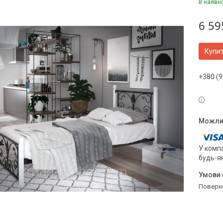
В наявн
6 59
Купи
+380 (9
У компа
будь-я
поверн