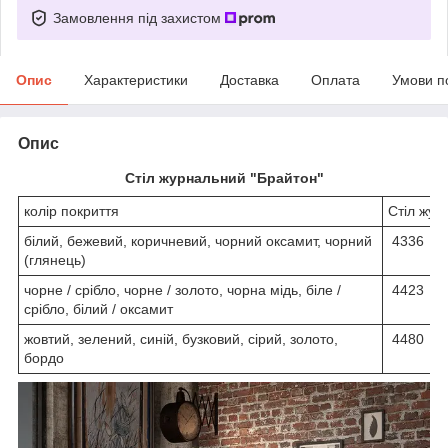
Замовлення під захистом
Опис
Характеристики
Доставка
Оплата
Умови п
Опис
Стіл журнальний "Брайтон"
колір покриття
Стіл жур
білий, бежевий, коричневий, чорний оксамит, чорний
4336
(глянець)
чорне / срібло, чорне / золото, чорна мідь, біле /
4423
срібло, білий / оксамит
жовтий, зелений, синій, бузковий, сірий, золото,
4480
бордо