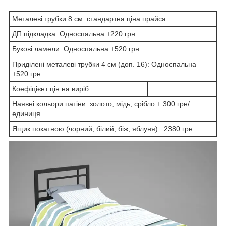
Металеві трубки 8 см: стандартна ціна прайса
ДП підкладка: Односпальна +220 грн
Букові ламели: Односпальна +520 грн
Приділені металеві трубки 4 см (доп. 16): Односпальна
+520 грн.
Коефіцієнт цін на виріб:
Наявні кольори патіни: золото, мідь, срібло + 300 грн/
единиця
Ящик покатною (чорний, білий, біж, яблуня) : 2380 грн