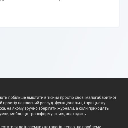
ають побільше вмістити в тісний простір своєї малогабаритної
простір на власний розсуд. Функціональні, і при цьому
жка, на якому зручно зберігати журнали, а коли приходять
думки, меблі, що трансформуються, знаходить
вертатися до іноземних каталогів: тепер цю проблему