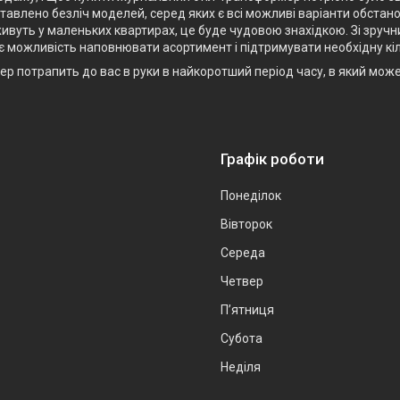
авлено безліч моделей, серед яких є всі можливі варіанти обстанов
ивуть у маленьких квартирах, це буде чудовою знахідкою. Зі зручн
є можливість наповнювати асортимент і підтримувати необхідну кіл
р потрапить до вас в руки в найкоротший період часу, в який мож
Графік роботи
Понеділок
Вівторок
Середа
Четвер
Пʼятниця
Субота
Неділя