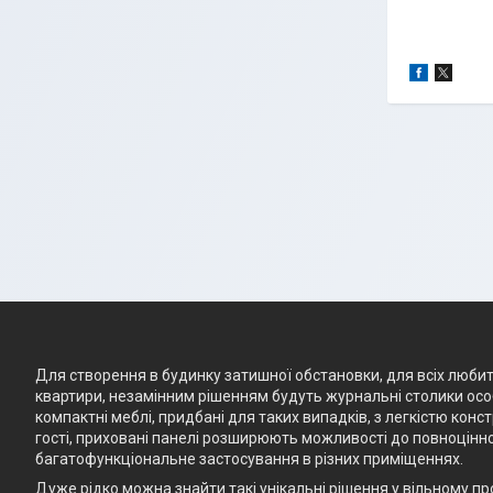
Для створення в будинку затишної обстановки, для всіх любите
квартири, незамінним рішенням будуть журнальні столики особ
компактні меблі, придбані для таких випадків, з легкістю кон
гості, приховані панелі розширюють можливості до повноцінно
багатофункціональне застосування в різних приміщеннях.
Дуже рідко можна знайти такі унікальні рішення у вільному п