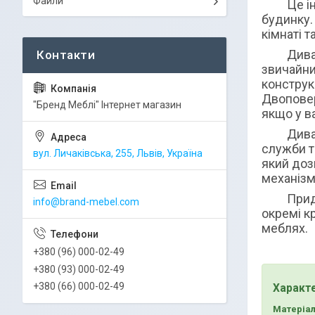
Файли
Це іннов
будинку.
кімнаті т
Диван т
звичайни
конструк
Двоповер
"Бренд Меблі" Інтернет магазин
якщо у ва
Дивани-т
служби т
вул. Личаківська, 255, Львів, Україна
який доз
механізм
Придбанн
info@brand-mebel.com
окремі к
меблях.
+380 (96) 000-02-49
+380 (93) 000-02-49
+380 (66) 000-02-49
Характ
Матеріал