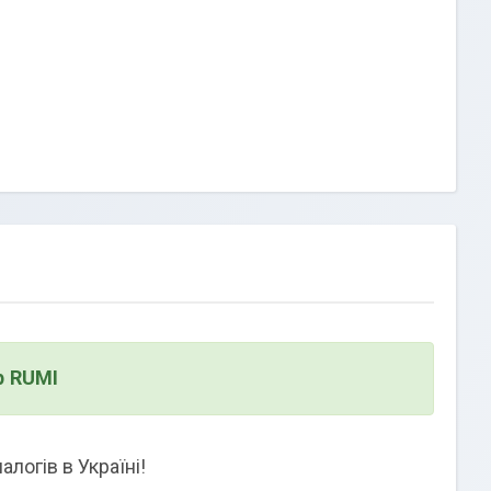
 RUMI
огів в Україні!