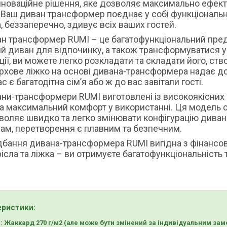
аційне рішення, яке дозволяє максимально ефекти
 Ваш диван трансформер поєднає у собі функціональні
а, беззаперечно, здивує всіх ваших гостей.
рансформер RUMI – це багатофункціональний предм
й диван для відпочинку, а також трансформуватися у
ції, ви можете легко розкладати та складати його, с
хове ліжко на основі дивана-трансформера надає до
с є багатодітна сім’я або ж до вас завітали гості.
рансформери RUMI виготовлені із високоякісних ма
а максимальний комфорт у використанні. Ця модель
воляє швидко та легко змінювати конфігурацію диван
ам, перетворення є плавним та безпечним.
я дивана-трансформера RUMI вигідна з фінансової 
рісла та ліжка – ви отримуєте багатофункціональність
еристики:
: Жаккард 270 г/м2 (але може бути змінений за індивідуальним за