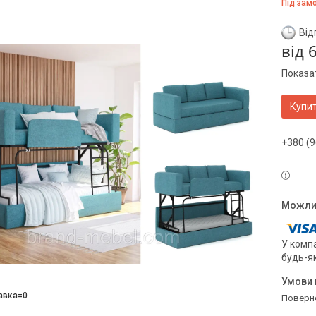
Під зам
Від
від
Показат
Купи
+380 (9
У компа
будь-я
авка=0
поверн