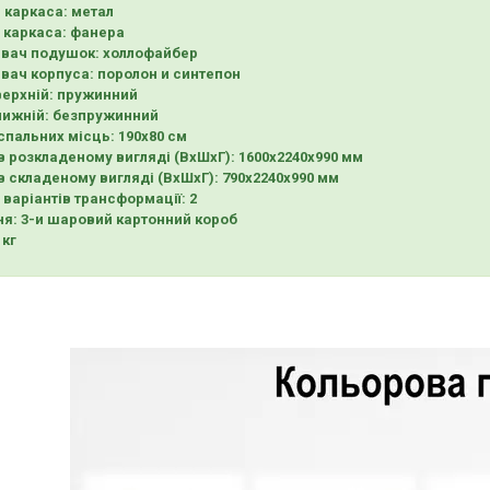
 каркаса: метал
 каркаса: фанера
вач подушок: холлофайбер
ач корпуса: поролон и синтепон
ерхній: пружинний
нижній: безпружинний
спальних місць: 190х80 см
в розкладеному вигляді (ВхШхГ): 1600х2240х990 мм
в складеному вигляді (ВхШхГ): 790х2240х990 мм
 варіантів трансформації: 2
я: 3-и шаровий картонний короб
 кг