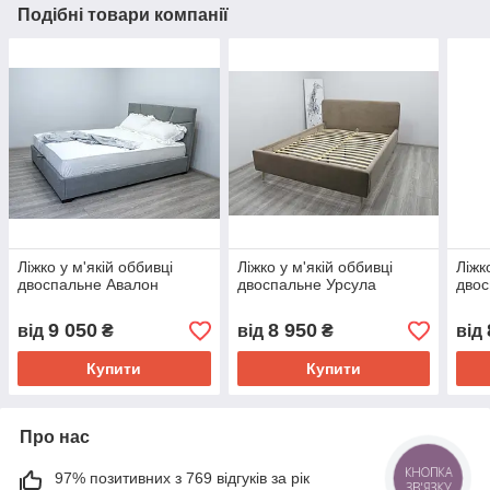
Подібні товари компанії
Ліжко у м'якій оббивці
Ліжко у м'якій оббивці
Ліжк
двоспальне Авалон
двоспальне Урсула
двос
9 050
8 950
від
₴
від
₴
від
Купити
Купити
Про нас
97% позитивних з 769 відгуків за рік
КНОПКА
ЗВ'ЯЗКУ