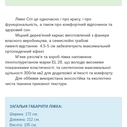
Ліжко Сіті це одночасно і про красу, і про
функціональність, а також про комфортний відпочинок та
здоровий сон.
Міцний дерев’яний каркас виготовлений з фанери
власного виробництва, а с
емислойні грабові
ламелі
відстанню 4,5-5 см
забезпечують максимальний
ортопедичний ефект.
М’яке узголів’я та короб ліжка наповнене
пінополіуретаном марки EL 28, що володіє високими
показниками еластичності; та синтепоном максимальної
щільності 300г/м кв2 для додаткової м’якості та комфорту.
Для оббивки використана зносостійка та екологічно
чиста тканина приємної текстури.
ЗАГАЛЬНІ ГАБАРИТИ ЛІЖКА:
Ширина: 172 см;
Довжина: 212 см;
Висота: 105 см;