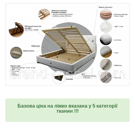
Базова ціна на ліжко вказана у 5 категорії
тканин !!!