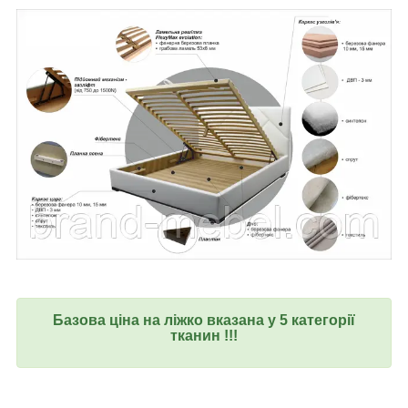
Базова ціна на ліжко вказана у 5 категорії
тканин !!!