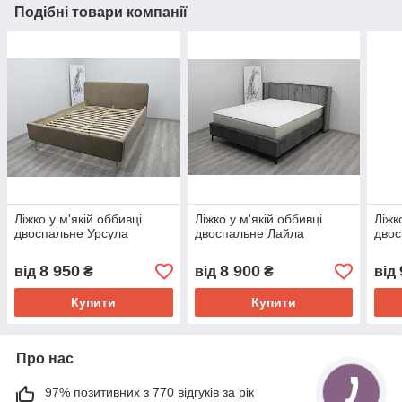
Подібні товари компанії
Ліжко у м'якій оббивці
Ліжко у м'якій оббивці
Ліжк
двоспальне Урсула
двоспальне Лайла
двос
8 950
8 900
від
₴
від
₴
від
Купити
Купити
Про нас
97% позитивних з 770 відгуків за рік