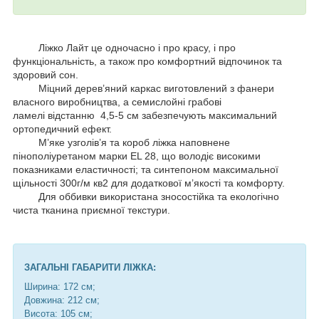
Ліжко Лайт це одночасно і про красу, і про
функціональність, а також про комфортний відпочинок та
здоровий сон.
Міцний дерев’яний каркас виготовлений з фанери
власного виробництва, а с
емислойні грабові
ламелі
відстанню 4,5-5 см
забезпечують максимальний
ортопедичний ефект.
М’яке узголів’я та короб ліжка наповнене
пінополіуретаном марки EL 28, що володіє високими
показниками еластичності; та синтепоном максимальної
щільності 300г/м кв2 для додаткової м’якості та комфорту.
Для оббивки використана зносостійка та екологічно
чиста тканина приємної текстури.
ЗАГАЛЬНІ ГАБАРИТИ ЛІЖКА:
Ширина: 172 см;
Довжина: 212 см;
Висота: 105 см;