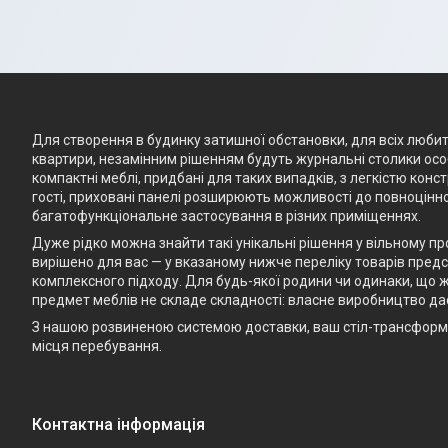
Для створення в будинку затишної обстановки, для всіх любите
квартири, незамінним рішенням будуть журнальні столики особ
компактні меблі, придбані для таких випадків, з легкістю кон
гості, приховані панелі розширюють можливості до повноцінно
багатофункціональне застосування в різних приміщеннях.
Дуже рідко можна знайти такі унікальні рішення у вільному п
вирішено для вас — у вказаному нижче переліку товарів предст
комплексного підходу. Для будь-якої родини чи одинаки, що ж
предмет меблів не складе складності: власне виробництво да
З нашою розвиненою системою доставки, ваш стіл-трансформе
місця перебування.