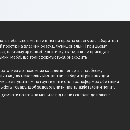
ають побільше вмістити в тісний простір своєї малогабаритної
простір на власний розсуд. Функціональні, і при цьому
жка, на якому зручно зберігати журнали, а коли приходять
думки, меблі, що трансформуються, знаходить
вертатися до іноземних каталогів: тепер цю проблему
ки як для невеликих кімнат, так і габаритні рішення для
им орієнтуванням по групі купити стіл-трансформер або інший
ькість товару, щоб задовольнити навіть ажіотажний попит.
е домчати вантажна машина від наших складів до вашого