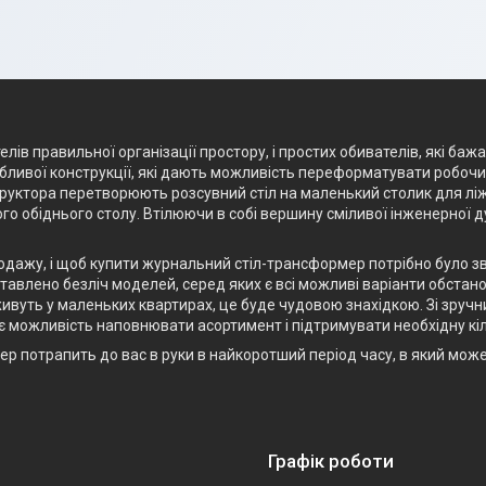
лів правильної організації простору, і простих обивателів, які баж
ливої конструкції, які дають можливість переформатувати робочий 
структора перетворюють розсувний стіл на маленький столик для лі
го обіднього столу. Втілюючи в собі вершину сміливої інженерної 
родажу, і щоб купити журнальний стіл-трансформер потрібно було з
авлено безліч моделей, серед яких є всі можливі варіанти обстанов
ивуть у маленьких квартирах, це буде чудовою знахідкою. Зі зручн
є можливість наповнювати асортимент і підтримувати необхідну кіл
р потрапить до вас в руки в найкоротший період часу, в який мож
Графік роботи