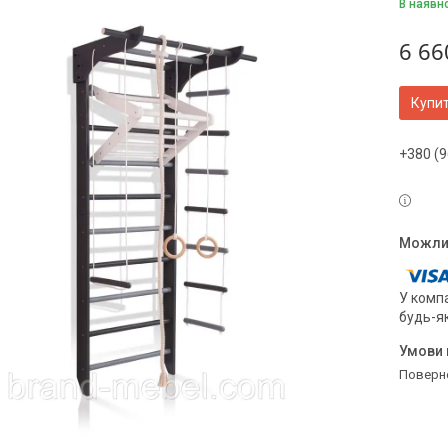
В наявн
6 66
Купи
+380 (9
У компа
будь-я
поверн