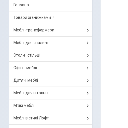
Головна
Товари зі знижками !!!
Меблі-трансформери
Меблі для спальні
Столи і стільці
Офісні меблі
Дитячі меблі
Меблі для вітальні
М'які меблі
Меблі в стилі Лофт