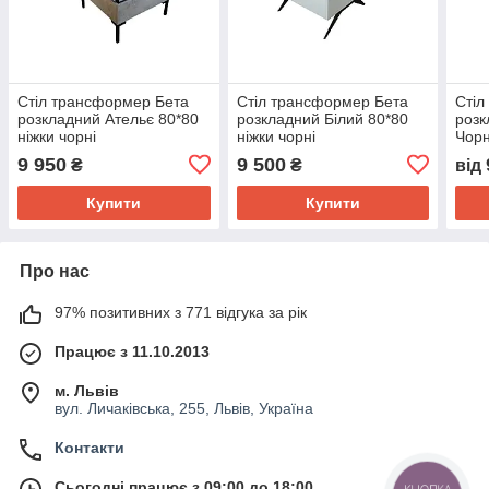
Стіл трансформер Бета
Стіл трансформер Бета
Стіл
розкладний Ательє 80*80
розкладний Білий 80*80
розк
ніжки чорні
ніжки чорні
Чорн
43*8
9 950
9 500
₴
₴
від
Купити
Купити
Про нас
97% позитивних з 771 відгука за рік
Працює з 11.10.2013
м. Львів
вул. Личаківська, 255, Львів, Україна
Контакти
Сьогодні працює з 09:00 до 18:00