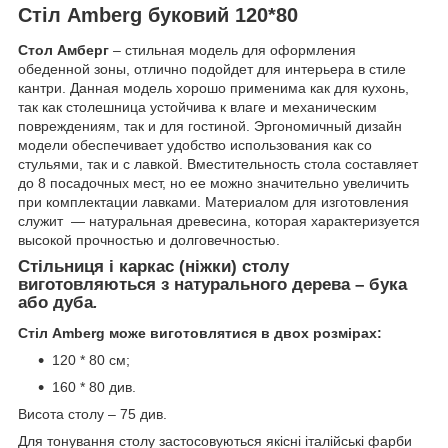
Стіл Amberg
буковий 120*80
Стол Амберг
– стильная модель для оформления
обеденной зоны, отлично подойдет для интерьера в стиле
кантри. Данная модель хорошо применима как для кухонь,
так как столешница устойчива к влаге и механическим
повреждениям, так и для гостиной. Эргономичный дизайн
модели обеспечивает удобство использования как со
стульями, так и с лавкой. Вместительность стола составляет
до 8 посадочных мест, но ее можно значительно увеличить
при комплектации лавками. Материалом для изготовления
служит — натуральная древесина, которая характеризуется
высокой прочностью и долговечностью.
Стільниця і каркас (ніжки) столу
виготовляються з натурального дерева – бука
або дуба
.
Стіл Amberg може виготовлятися в двох розмірах:
120 * 80 см;
160 * 80 див.
Висота столу – 75 див.
Для тонування столу застосовуються якісні італійські фарби