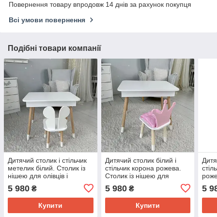
Повернення товару впродовж 14 днів за рахунок покупця
Всі умови повернення
Подібні товари компанії
Дитячий столик і стільчик
Дитячий столик білий і
Дитя
метелик білий. Столик із
стільчик корона рожева.
стіл
нішею для олівців і
Столик із нішею для
роже
розмальовок
олівців і розмальовок
для 
5 980
5 980
5 9
₴
₴
Купити
Купити