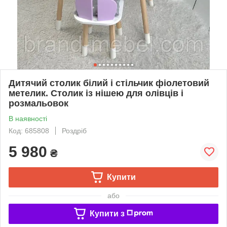
Дитячий столик білий і стільчик фіолетовий
метелик. Столик із нішею для олівців і
розмальовок
В наявності
Код: 685808
Роздріб
5 980
₴
Купити
або
Купити з