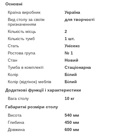
Основні
Країна виробник
Україна
Вид столу за своїм
для творчості
призначенням
Кількість місць
2
Кількість тумб
1 шт.
Стать
Унісекс
Ростова група
№ 1
Стан
Новий
Тумба в комплекті
Стаціонарна
Колір
Білий
Колір (відтінок) меблів
Білий
Додаткові функції і характеристики
Вага столу
10 кг
Габаритні розміри столу
Висота
540 мм
Глибина
450 мм
Довжина
600 мм