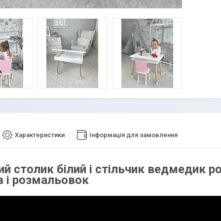
Характеристики
Інформація для замовлення
й столик білий і стільчик ведмедик р
в і розмальовок