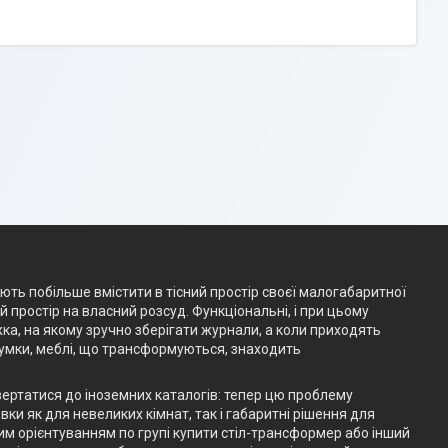
ають побільше вмістити в тісний простір своєї малогабаритної
простір на власний розсуд. Функціональні, і при цьому
жка, на якому зручно зберігати журнали, а коли приходять
думки, меблі, що трансформуються, знаходить
вертатися до іноземних каталогів: тепер цю проблему
ки як для невеликих кімнат, так і габаритні рішення для
им орієнтуванням по групі купити стіл-трансформер або інший