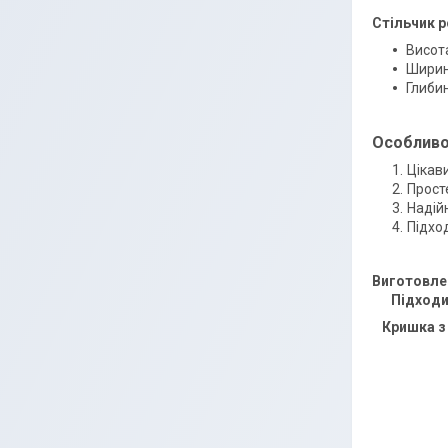
Стільчик р
Висота
Ширин
Глибин
Особливо
Цікав
Прост
Надій
Підхо
Виготовлен
⠀ Підходит
⠀Кришка з
⠀