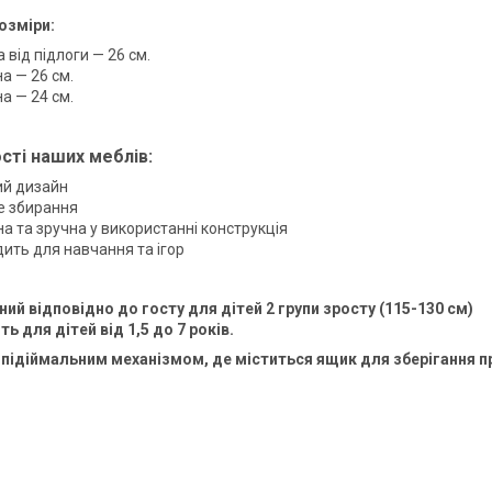
озміри:
 від підлоги — 26 см.
а — 26 см.
а — 24 см.
сті наших меблів:
ий дизайн
е збирання
на та зручна у використанні конструкція
дить для навчання та ігор
ий відповідно до госту для дітей 2 групи зросту (115-130 см)
ь для дітей від 1,5 до 7 років.
 підіймальним механізмом, де міститься ящик для зберігання 