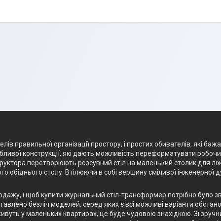
лів правильної організації простору, і простих обивателів, які баж
ливої конструкції, які дають можливість переформатувати робочий 
структора перетворюють розсувний стіл на маленький столик для лі
го обіднього столу. Втілюючи в собі вершину сміливої інженерної 
родажу, і щоб купити журнальний стіл-трансформер потрібно було з
авлено безліч моделей, серед яких є всі можливі варіанти обстанов
ивуть у маленьких квартирах, це буде чудовою знахідкою. Зі зручн