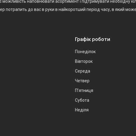
є можливість наповнювати асортимент і підтримувати необхідну кіл
р потрапить до вас в руки в найкоротший період часу, в який мож
Графік роботи
Понеділок
Вівторок
Середа
Четвер
Пʼятниця
Субота
Неділя