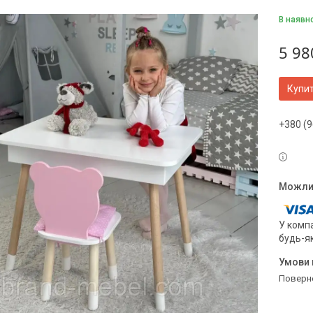
В наявн
5 98
Купи
+380 (9
У компа
будь-я
поверн