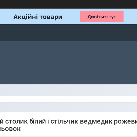
 столик білий і стільчик ведмедик рожевий
льовок