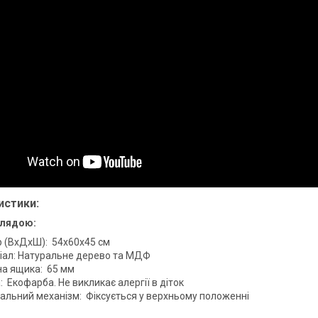
истики:
хлядою:
р (ВхДхШ): 54х60х45 см
іал: Натуральне дерево та МДФ
на ящика: 65 мм
 Екофарба. Не викликає алергії в діток
мальний механізм: Фіксується у верхньому положенні