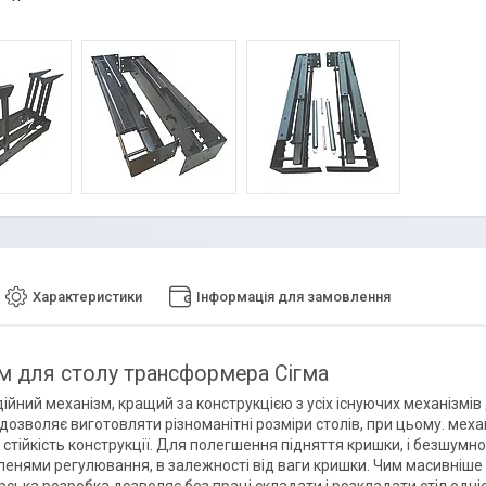
Характеристики
Інформація для замовлення
м для столу трансформера Сігма
адійний механізм, кращий за конструкцією з усіх існуючих механізм
 дозволяє виготовляти різноманітні розміри столів, при цьому. ме
стійкість конструкції. Для полегшення підняття кришки, і безшумно
пенями регулювання, в залежності від ваги кришки. Чим масивніше 
ська розробка дозволяє без праці складати і розкладати стіл одніє