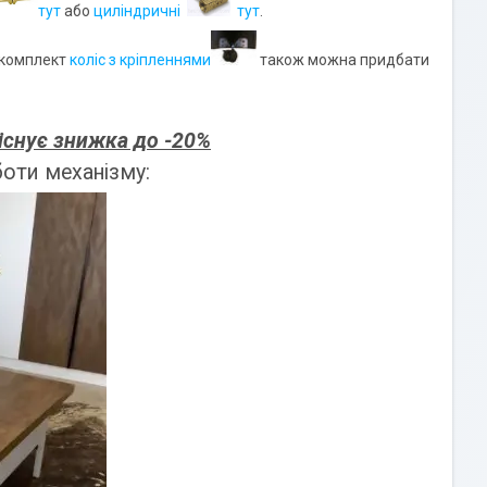
тут
або
циліндричні
тут
.
 комплект
коліс з кріпленнями
також можна придбати
 існує знижка до -20%
боти механізму: