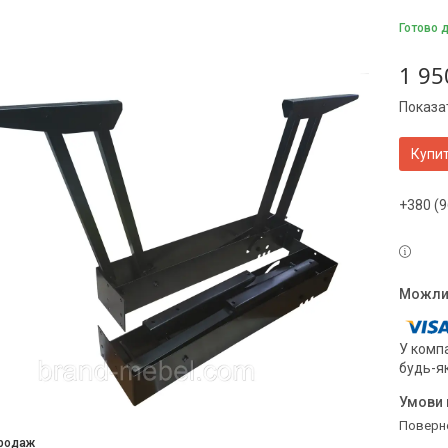
Готово 
1 95
Показат
Купи
+380 (9
У компа
будь-я
поверн
продаж