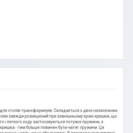
ів для столів-трансформерів. Складається з двох незалежних
ханізм завжди розміщений при зовнішньому краю кришки, що
го і легкого ходу застосовуються потужні пружини, з
кришка - тим більше повинен бути натяг пружини. Ця
ю рукою навіть жінці або підлітку. В розкладеному вигляді