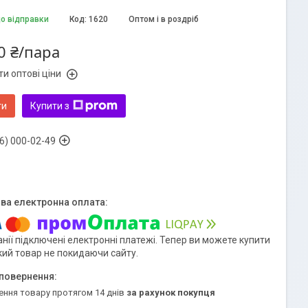
до відправки
Код:
1620
Оптом і в роздріб
0 ₴/пара
и оптові ціни
ти
Купити з
6) 000-02-49
нії підключені електронні платежі. Тепер ви можете купити
кий товар не покидаючи сайту.
ення товару протягом 14 днів
за рахунок покупця