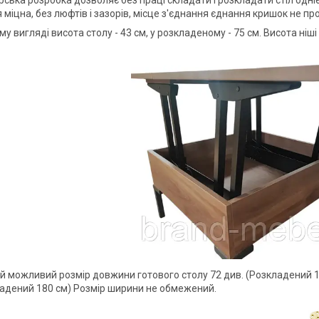
 міцна, без люфтів і зазорів, місце з'єднання єднання кришок не про
у вигляді висота столу - 43 см, у розкладеному - 75 см. Висота ніші
й можливий розмір довжини готового столу 72 див. (Розкладений 1
ладений 180 см) Розмір ширини не обмежений.