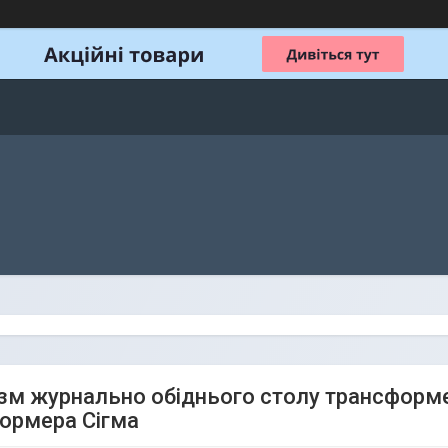
зм журнально обіднього столу трансформе
ормера Сігма