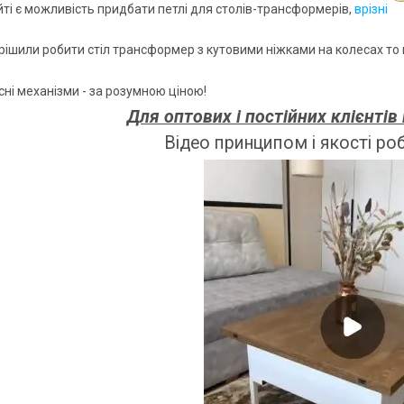
йті є можливість придбати петлі для столів-трансформерів,
врізні
рішили робити стіл трансформер з кутовими ніжками на колесах то
сні механізми - за розумною ціною!
Для оптових і постійних клієнтів
Відео принципом і якості ро