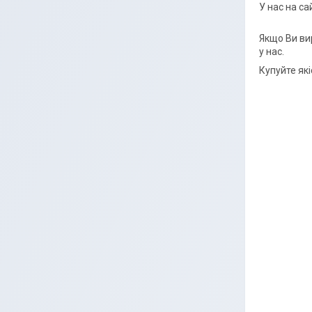
У нас на са
Якщо Ви ви
у нас.
Купуйте які