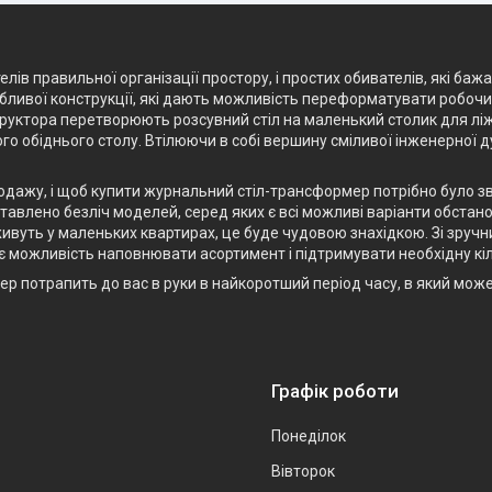
лів правильної організації простору, і простих обивателів, які баж
ливої конструкції, які дають можливість переформатувати робочий 
структора перетворюють розсувний стіл на маленький столик для лі
го обіднього столу. Втілюючи в собі вершину сміливої інженерної 
родажу, і щоб купити журнальний стіл-трансформер потрібно було з
авлено безліч моделей, серед яких є всі можливі варіанти обстанов
ивуть у маленьких квартирах, це буде чудовою знахідкою. Зі зручн
є можливість наповнювати асортимент і підтримувати необхідну кіл
р потрапить до вас в руки в найкоротший період часу, в який мож
Графік роботи
Понеділок
Вівторок