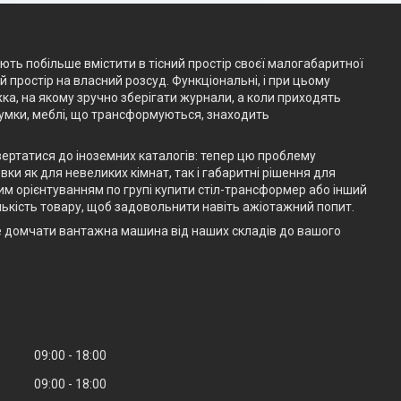
ають побільше вмістити в тісний простір своєї малогабаритної
простір на власний розсуд. Функціональні, і при цьому
жка, на якому зручно зберігати журнали, а коли приходять
думки, меблі, що трансформуються, знаходить
вертатися до іноземних каталогів: тепер цю проблему
ки як для невеликих кімнат, так і габаритні рішення для
им орієнтуванням по групі купити стіл-трансформер або інший
ькість товару, щоб задовольнити навіть ажіотажний попит.
е домчати вантажна машина від наших складів до вашого
09:00
18:00
09:00
18:00