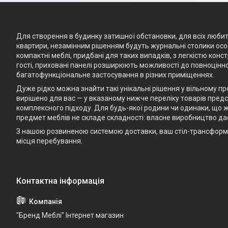
Для створення в будинку затишної обстановки, для всіх любите
квартири, незамінним рішенням будуть журнальні столики особ
компактні меблі, придбані для таких випадків, з легкістю кон
гості, приховані панелі розширюють можливості до повноцінно
багатофункціональне застосування в різних приміщеннях.
Дуже рідко можна знайти такі унікальні рішення у вільному п
вирішено для вас — у вказаному нижче переліку товарів предст
комплексного підходу. Для будь-якої родини чи одинаки, що ж
предмет меблів не складе складності: власне виробництво да
З нашою розвиненою системою доставки, ваш стіл-трансформе
місця перебування.
"Бренд Меблі" Інтернет магазин