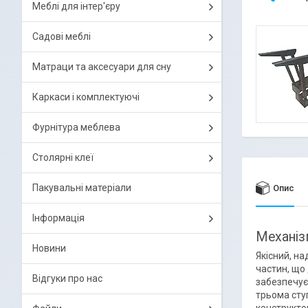
Меблі для інтер'єру
Садові меблі
Матраци та аксесуари для сну
Каркаси і комплектуючі
Фурнітура меблева
Столярні клеї
Пакувальні матеріали
Опис
Інформація
Механіз
Новини
Якісний, н
частин, що
Відгуки про нас
забезпечує 
трьома сту
конструктор