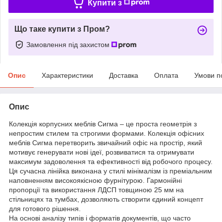
Купити з
Що таке купити з Пром?
Замовлення під захистом
Опис
Характеристики
Доставка
Оплата
Умови п
Опис
Колекція корпусних меблів Сигма – це проста геометрія з
непростим стилем та строгими формами. Колекція офісних
меблів Сигма перетворить звичайний офіс на простір, який
мотивує генерувати нові ідеї, розвиватися та отримувати
максимум задоволення та ефективності від робочого процесу.
Ця сучасна лінійка виконана у стилі мінімалізм із преміальним
наповненням високоякісною фурнітурою. Гармонійні
пропорції та використання ЛДСП товщиною 25 мм на
стільницях та тумбах, дозволяють створити єдиний концепт
для готового рішення.
На основі аналізу типів і форматів документів, що часто