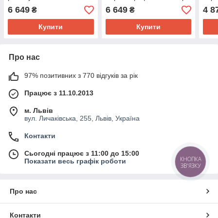
(2000х800х750мм)
(10
6 649
6 649
4 8
₴
₴
Чорний графіт/В'яз Ліберті
Чорн
Купити
Купити
Про нас
97% позитивних з 770 відгуків за рік
Працює з 11.10.2013
м. Львів
вул. Личаківська, 255, Львів, Україна
Контакти
Сьогодні працює з 11:00 до 15:00
КНОПКА
Показати весь графік роботи
ЗВ'ЯЗКУ
Про нас
Контакти