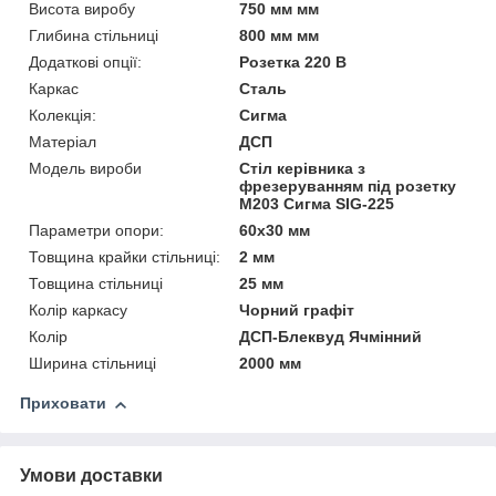
Висота виробу
750 мм мм
Глибина стільниці
800 мм мм
Додаткові опції:
Розетка 220 В
Каркас
Сталь
Колекція:
Сигма
Матеріал
ДСП
Модель вироби
Стіл керівника з
фрезеруванням під розетку
М203 Сигма SIG-225
Параметри опори:
60х30 мм
Товщина крайки стільниці:
2 мм
Товщина стільниці
25 мм
Колір каркасу
Чорний графіт
Колір
ДСП-Блеквуд Ячмінний
Ширина стільниці
2000 мм
Приховати
Умови доставки