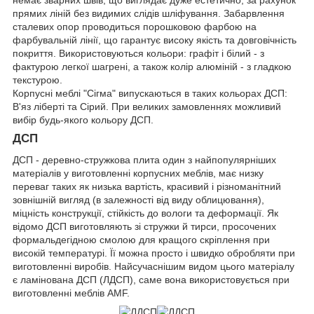
прямих ліній без видимих слідів шліфування. Забарвлення
сталевих опор проводиться порошковою фарбою на
фарбувальній лінії, що гарантує високу якість та довговічність
покриття. Використовуються кольори: графіт і білий - з
фактурою легкої шагрені, а також колір алюміній - з гладкою
текстурою.
Корпусні меблі "Сігма" випускаються в таких кольорах ДСП:
В'яз ліберті та Сірий. При великих замовленнях можливий
вибір будь-якого кольору ДСП.
ДСП
ДСП - деревно-стружкова плита один з найпопулярніших
матеріалів у виготовленні корпусних меблів, має низку
переваг таких як низька вартість, красивий і різноманітний
зовнішній вигляд (в залежності від виду облицювання),
міцність конструкції, стійкість до вологи та деформації. Як
відомо ДСП виготовляють зі стружки й тирси, просочених
формальдегідною смолою для кращого скріплення при
високій температурі. Її можна просто і швидко обробляти при
виготовленні виробів. Найсучаснішим видом цього матеріалу
є ламінована ДСП (ЛДСП), саме вона використовується при
виготовленні меблів AMF.