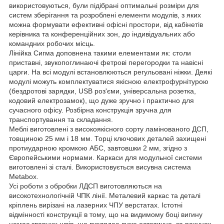
використовуються, були підібрані оптимальні розміри для
систем зберігання та розроблені елементи модулів, з яких
можна формувати ефективні офісні простори, від кабінетів
керівника та конференційних зон, до індивідуальних або
командних робочих місць.
Лінійка Сигма доповнена такими елементами як: столи
приставні, звукопоглинаючі фетрові перегородки та навісні
царги. На всі модулі встановлюються регульовані ніжки. Деякі
модулі можуть комплектуватися якісною електрофурнітурою
(бездротові зарядки, USB роз'єми, універсальна розетка,
кодовий електрозамок), що дуже зручно і практично для
сучасного офісу. Розбірна конструкція зручна для
транспортування та складання.
Меблі виготовлені з високоякісного сорту ламінованого ДСП,
товщиною 25 мм і 18 мм. Торці ключових деталей захищені
протиударною кромкою AБС, завтовшки 2 мм, згідно з
Європейськими нормами. Каркаси для модульної системи
виготовлені зі сталі. Використовується висувна система
Metabox.
Усі роботи з обробки ЛДСП виготовляються на
високотехнологічній ЧПК лінії. Металевий каркас та деталі
кріплень вирізані на лазерних ЧПУ верстатах. Істотні
відмінності конструкції в тому, що на видимому боці вигину
немає зварних швів, що виглядає дуже естетично, за рахунок