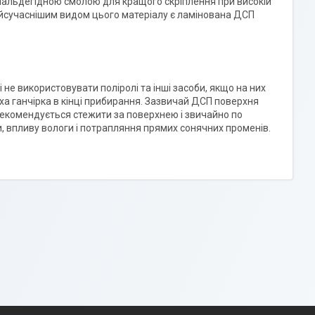
мальдегідною смолою для кращого скріплення при високій
Найсучаснішим видом цього матеріалу є ламінована ДСП
не використовувати поліролі та інші засоби, якщо на них
а ганчірка в кінці прибирання. Зазвичай ДСП поверхня
 рекомендується стежити за поверхнею і звичайно по
, впливу вологи і потрапляння прямих сонячних променів.