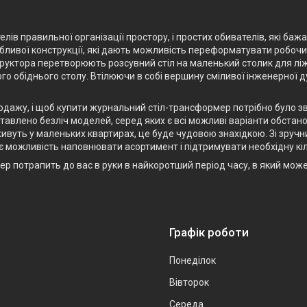
лів правильної організації простору, і простих обивателів, які баж
ливої конструкції, які дають можливість переформатувати робочий 
структора перетворюють розсувний стіл на маленький столик для лі
го обіднього столу. Втілюючи в собі вершину сміливої інженерної 
родажу, і щоб купити журнальний стіл-трансформер потрібно було з
авлено безліч моделей, серед яких є всі можливі варіанти обстанов
ивуть у маленьких квартирах, це буде чудовою знахідкою. Зі зручн
є можливість наповнювати асортимент і підтримувати необхідну кіл
р потрапить до вас в руки в найкоротший період часу, в який мож
Графік роботи
Понеділок
Вівторок
Середа