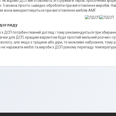
. Як відомо ДСП виготовляють зі стружки й тирси, просочених фор
і. Її можна просто і швидко обробляти при виготовленні виробів. 
ме вона використовується при виготовленні меблів AMF.
 догляду
 з ДСП потрібен певний догляд і тому рекомендується при збиранні 
ачки для ДСП, кращим варіантом буде простий мильний розчин і сух
 вологу, але якщо є тріщини або діри, то можливе набухання, тому
 не наражати меблі та вироби з ДСП різкому перепаду температури