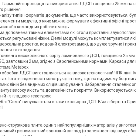
. Гармонійні пропорції та використання ЛДСП товщиною 25 мм на с
го рішення.
налізу типів і форматів документів, що часто використовуються, бул
 елементи модулів, з яких можна формувати ефективні офісні просто
ьних або командних робочих місць.
ма доповнена такими елементами як: столи приставні, звукопоглина
ться регульовані ніжки. Деякі модулі можуть комплектуватися як
ніверсальна розетка, кодовий електрозамок), що дуже зручно і прак
вання та складання.
товлені з високоякісного сорту ламінованого ДСП, товщиною 25 мм
С, завтовшки 2 мм, згідно з Європейськими нормами. Каркаси для м
стема Metabox.
з обробки ЛДСП виготовляються на високотехнологічній ЧПК лінії. М
ах. Істотні відмінності конструкції в тому, що на видимому боці ви
ямих ліній без видимих слідів шліфування. Забарвлення сталевих
арантує високу якість та довговічність покриття. Використовуються к
ній - з гладкою текстурою.
блі "Сігма" випускаються в таких кольорах ДСП: В'яз ліберті та Сі
П.
вно-стружкова плита один з найпопулярніших матеріалів у виготовл
расивий і різноманітний зовнішній вигляд (в залежності від виду обл