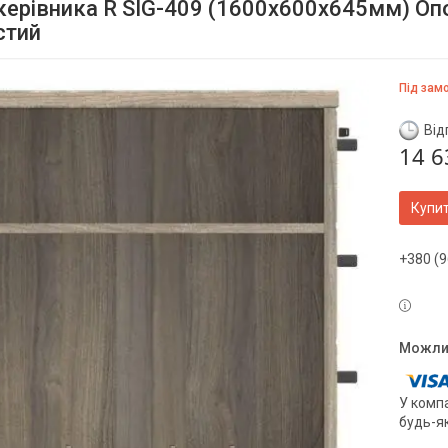
керівника R SIG-409 (1600х600х645мм) Опор
стий
Під зам
Від
14 6
Купи
+380 (9
У компа
будь-я