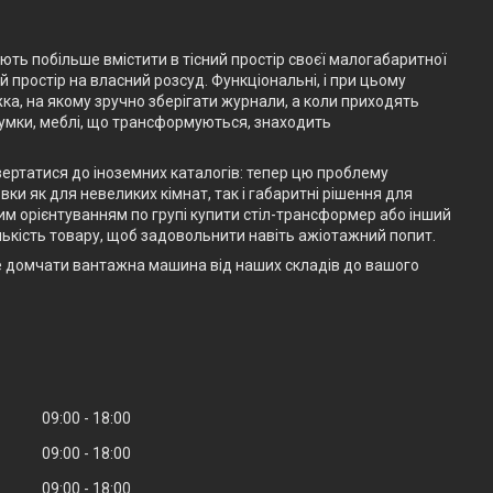
ають побільше вмістити в тісний простір своєї малогабаритної
простір на власний розсуд. Функціональні, і при цьому
жка, на якому зручно зберігати журнали, а коли приходять
думки, меблі, що трансформуються, знаходить
вертатися до іноземних каталогів: тепер цю проблему
ки як для невеликих кімнат, так і габаритні рішення для
им орієнтуванням по групі купити стіл-трансформер або інший
ькість товару, щоб задовольнити навіть ажіотажний попит.
е домчати вантажна машина від наших складів до вашого
09:00
18:00
09:00
18:00
09:00
18:00