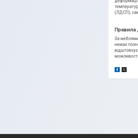
деформації
температур
(ЛДСП), са
Правила
За меблями
немає позн
відштовхує
можливості