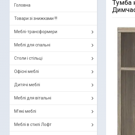
Тумба 
Головна
Димча
Товари зі знижками !!!
Меблі-трансформери
Меблі для спальні
Столи і стільці
Офісні меблі
Дитячі меблі
Меблі для вітальні
М'які меблі
Меблі в стилі Лофт