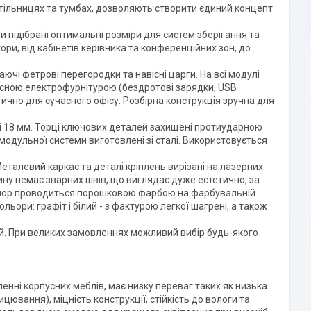
тільницях та тумбах, дозволяють створити єдиний концепт
и підібрані оптимальні розміри для систем зберігання та
ри, від кабінетів керівника та конференційних зон, до
ючі фетрові перегородки та навісні царги. На всі модулі
існою електрофурнітурою (бездротові зарядки, USB
тично для сучасного офісу. Розбірна конструкція зручна для
 і 18 мм. Торці ключових деталей захищені протиударною
одульної системи виготовлені зі сталі. Використовується
еталевий каркас та деталі кріплень вирізані на лазерних
гину немає зварних швів, що виглядає дуже естетично, за
 опор проводиться порошковою фарбою на фарбувальній
ольори: графіт і білий - з фактурою легкої шагрені, а також
рий. При великих замовленнях можливий вибір будь-якого
енні корпусних меблів, має низку переваг таких як низька
ицювання), міцність конструкції, стійкість до вологи та