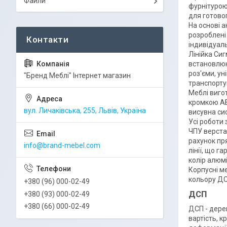
Файли
фурнітурою
для готово
На основі а
розроблені
індивідуал
Лінійка Сиг
встановлюю
роз'єми, у
"Бренд Меблі" Інтернет магазин
транспорту
Меблі виго
кромкою AБ
вул. Личаківська, 255, Львів, Україна
висувна си
Усі роботи 
ЧПУ верстат
рахунок пр
info@brand-mebel.com
лінії, що г
колір алюмі
Корпусні ме
кольору ДС
+380 (96) 000-02-49
ДСП
+380 (93) 000-02-49
+380 (66) 000-02-49
ДСП - дере
вартість, к