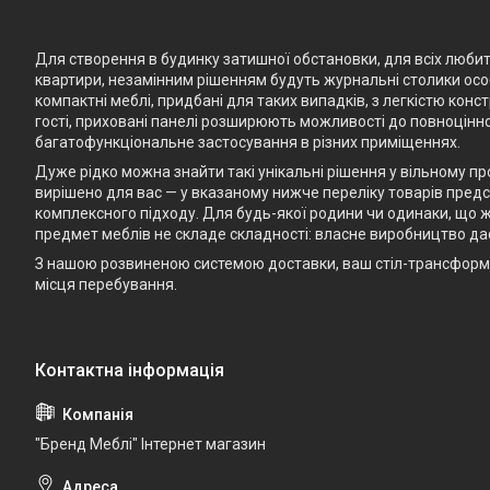
Для створення в будинку затишної обстановки, для всіх любите
квартири, незамінним рішенням будуть журнальні столики особ
компактні меблі, придбані для таких випадків, з легкістю кон
гості, приховані панелі розширюють можливості до повноцінно
багатофункціональне застосування в різних приміщеннях.
Дуже рідко можна знайти такі унікальні рішення у вільному п
вирішено для вас — у вказаному нижче переліку товарів предст
комплексного підходу. Для будь-якої родини чи одинаки, що ж
предмет меблів не складе складності: власне виробництво да
З нашою розвиненою системою доставки, ваш стіл-трансформе
місця перебування.
"Бренд Меблі" Інтернет магазин