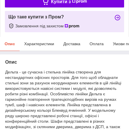
Купити з
Що таке купити з Пром?
Замовлення під захистом
Опис
Характеристики
Доставка
Оплата
Умови п
Опис
Дельта - це сучасна і стильна лінійка створена для
нестандартних офісних просторів. Для того щоб обладнати
стильні зони за рахунок неординарних елементів в цій лінійці
використовуються навісні системи і модулі, які дозволяють
робити різні комбінації. Особливістю лінійки Дельта є
гармонійне повторення трапецієподібних вирізів на ручках
тумб, шаф і навісних елементів. Лінійка представлена в
дизайнерському кольорі Блеквуд ячмінний. У модельному
ряду широко представлені робочі станції, офісні і
конференційний столи. Шафи представлені в різних
модифікаціях, зі скляними дверима, дверима з ДСП, а також