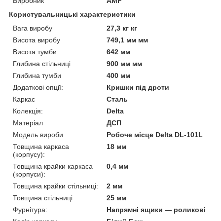
Виробник
AMF
Користувальницькі характеристики
Вага виробу
27,3 кг кг
Висота виробу
749,1 мм мм
Висота тумби
642 мм
Глибина стільниці
900 мм мм
Глибина тумби
400 мм
Додаткові опції:
Кришки під дроти
Каркас
Сталь
Колекція:
Delta
Матеріал
ДСП
Модель вироби
Робоче місце Delta DL-101L
Товщина каркаса
18 мм
(корпусу):
Товщина крайки каркаса
0,4 мм
(корпуси):
Товщина крайки стільниці:
2 мм
Товщина стільниці
25 мм
Фурнітура:
Напрямні ящики — роликові