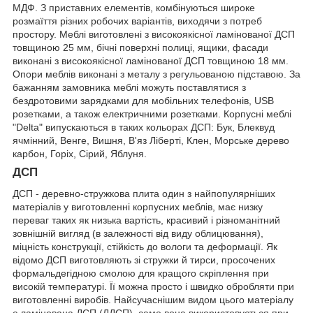
МДФ. З приставних елементів, комбінуються широке
розмаїття різних робочих варіантів, виходячи з потреб
простору. Меблі виготовлені з високоякісної ламінованої ДСП
товщиною 25 мм, бічні поверхні полиці, ящики, фасади
виконані з високоякісної ламінованої ДСП товщиною 18 мм.
Опори меблів виконані з металу з регульованою підставою. За
бажанням замовника меблі можуть поставлятися з
бездротовими зарядками для мобільних телефонів, USB
розетками, а також електричними розетками. Корпусні меблі
"Delta" випускаються в таких кольорах ДСП: Бук, Блеквуд
ячмінний, Венге, Вишня, В'яз Ліберті, Клен, Морське дерево
карбон, Горіх, Сірий, Яблуня.
ДСП
ДСП - деревно-стружкова плита один з найпопулярніших
матеріалів у виготовленні корпусних меблів, має низку
переваг таких як низька вартість, красивий і різноманітний
зовнішній вигляд (в залежності від виду облицювання),
міцність конструкції, стійкість до вологи та деформації. Як
відомо ДСП виготовляють зі стружки й тирси, просочених
формальдегідною смолою для кращого скріплення при
високій температурі. Її можна просто і швидко обробляти при
виготовленні виробів. Найсучаснішим видом цього матеріалу
є ламінована ДСП (ЛДСП), саме вона використовується при