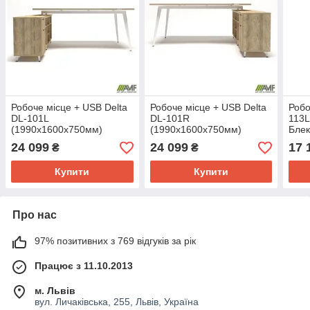
Робоче місце + USB Delta
Робоче місце + USB Delta
Робо
DL-101L
DL-101R
113L
(1990х1600х750мм)
(1990х1600х750мм)
Блек
Блеквуд Ячмінний / Каркас
Блеквуд Ячмінний / Каркас
біли
24 099
24 099
17 
₴
₴
білий / Опора білий беж
білий / Опора білий беж
Купити
Купити
Про нас
97% позитивних з 769 відгуків за рік
Працює з 11.10.2013
м. Львів
вул. Личаківська, 255, Львів, Україна