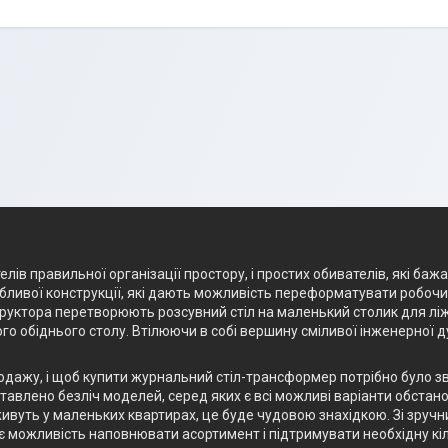
лів правильної організації простору, і простих обивателів, які баж
ливої конструкції, які дають можливість переформатувати робочий 
структора перетворюють розсувний стіл на маленький столик для лі
го обіднього столу. Втілюючи в собі вершину сміливої інженерної 
родажу, і щоб купити журнальний стіл-трансформер потрібно було з
авлено безліч моделей, серед яких є всі можливі варіанти обстанов
ивуть у маленьких квартирах, це буде чудовою знахідкою. Зі зручн
є можливість наповнювати асортимент і підтримувати необхідну кіл