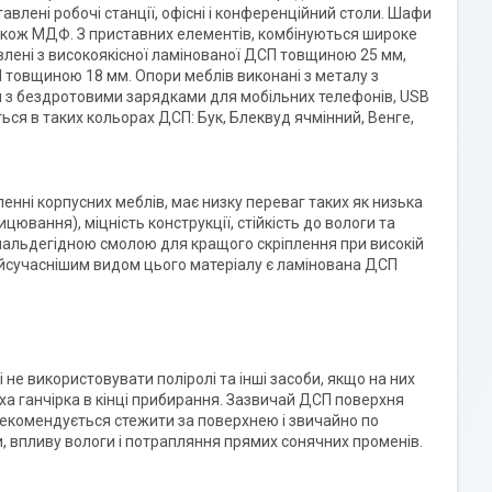
лені робочі станції, офісні і конференційний столи. Шафи
також МДФ. З приставних елементів, комбінуються широке
овлені з високоякісної ламінованої ДСП товщиною 25 мм,
СП товщиною 18 мм. Опори меблів виконані з металу з
 з бездротовими зарядками для мобільних телефонів, USB
ься в таких кольорах ДСП: Бук, Блеквуд ячмінний, Венге,
енні корпусних меблів, має низку переваг таких як низька
ицювання), міцність конструкції, стійкість до вологи та
мальдегідною смолою для кращого скріплення при високій
Найсучаснішим видом цього матеріалу є ламінована ДСП
не використовувати поліролі та інші засоби, якщо на них
а ганчірка в кінці прибирання. Зазвичай ДСП поверхня
 рекомендується стежити за поверхнею і звичайно по
, впливу вологи і потрапляння прямих сонячних променів.