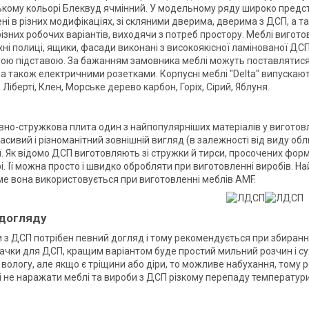
кому кольорі Блеквуд ячмінний. У модельному ряду широко представ
ні в різних модифікаціях, зі скляними дверима, дверима з ДСП, а 
різних робочих варіантів, виходячи з потреб простору. Меблі вигот
хні полиці, ящики, фасади виконані з високоякісної ламінованої Д
ою підставою. За бажанням замовника меблі можуть поставлятися
 а також електричними розетками. Корпусні меблі "Delta" випускают
 Ліберті, Клен, Морське дерево карбон, Горіх, Сірий, Яблуня.
вно-стружкова плита один з найпопулярніших матеріалів у виготовл
расивий і різноманітний зовнішній вигляд (в залежності від виду обл
. Як відомо ДСП виготовляють зі стружки й тирси, просочених фор
і. Її можна просто і швидко обробляти при виготовленні виробів. 
ме вона використовується при виготовленні меблів AMF.
 догляду
 з ДСП потрібен певний догляд і тому рекомендується при збиранні 
ачки для ДСП, кращим варіантом буде простий мильний розчин і сух
 вологу, але якщо є тріщини або діри, то можливе набухання, тому
 не наражати меблі та вироби з ДСП різкому перепаду температури