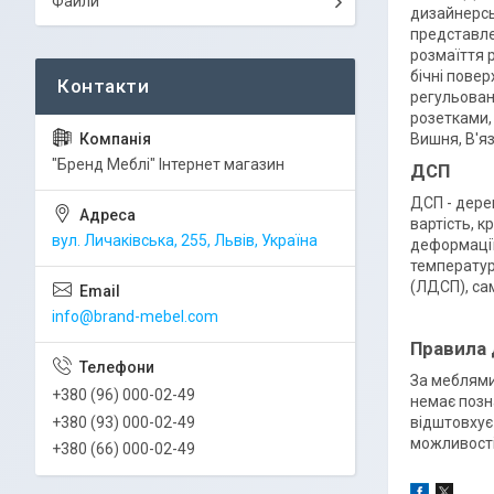
Файли
дизайнерсь
представле
розмаїття 
бічні повер
регульован
розетками,
Вишня, В'яз
"Бренд Меблі" Інтернет магазин
ДСП
ДСП - дере
вартість, к
вул. Личаківська, 255, Львів, Україна
деформації
температур
(ЛДСП), са
info@brand-mebel.com
Правила
За меблями
+380 (96) 000-02-49
немає позн
+380 (93) 000-02-49
відштовхує
можливості
+380 (66) 000-02-49