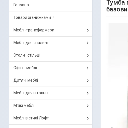
Тумба 
Головна
базови
Товари зі знижками !!!
Меблі-трансформери
Меблі для спальні
Столи і стільці
Офісні меблі
Дитячі меблі
Меблі для вітальні
М'які меблі
Меблі в стилі Лофт