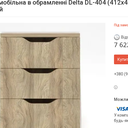
мобільна в обрамленні Delta DL-404 (412х4
й
Під зам
Від
7 62
Купи
+380 (9
У компа
будь-я