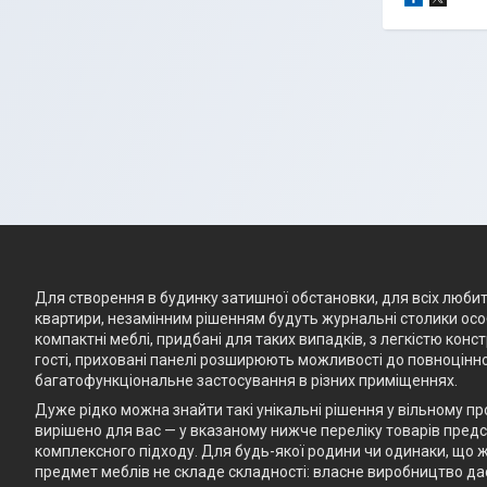
Для створення в будинку затишної обстановки, для всіх любите
квартири, незамінним рішенням будуть журнальні столики особ
компактні меблі, придбані для таких випадків, з легкістю кон
гості, приховані панелі розширюють можливості до повноцінно
багатофункціональне застосування в різних приміщеннях.
Дуже рідко можна знайти такі унікальні рішення у вільному п
вирішено для вас — у вказаному нижче переліку товарів предст
комплексного підходу. Для будь-якої родини чи одинаки, що ж
предмет меблів не складе складності: власне виробництво да