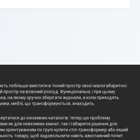
ають побільше вмістити в тісний простір своєї малогабаритної
простір на власний розсуд. Функціональні, і при цьому
жка, на якому зручно зберігати журнали, а коли приходять
думки, меблі, що трансформуються, знаходить
вертатися до іноземних каталогів: тепер цю проблему
ки як для невеликих кімнат, так і габаритні рішення для
им орієнтуванням по групі купити стіл-трансформер або інший
ькість товару, щоб задовольнити навіть ажіотажний попит.