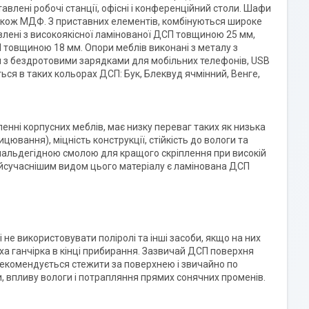
лені робочі станції, офісні і конференційний столи. Шафи
також МДФ. З приставних елементів, комбінуються широке
овлені з високоякісної ламінованої ДСП товщиною 25 мм,
СП товщиною 18 мм. Опори меблів виконані з металу з
 з бездротовими зарядками для мобільних телефонів, USB
ься в таких кольорах ДСП: Бук, Блеквуд ячмінний, Венге,
енні корпусних меблів, має низку переваг таких як низька
ицювання), міцність конструкції, стійкість до вологи та
мальдегідною смолою для кращого скріплення при високій
Найсучаснішим видом цього матеріалу є ламінована ДСП
не використовувати поліролі та інші засоби, якщо на них
а ганчірка в кінці прибирання. Зазвичай ДСП поверхня
 рекомендується стежити за поверхнею і звичайно по
, впливу вологи і потрапляння прямих сонячних променів.