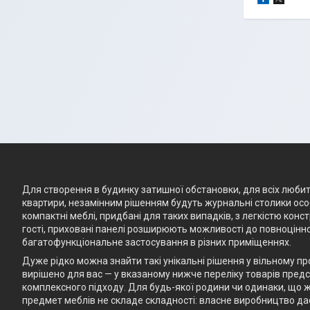
Для створення в будинку затишної обстановки, для всіх любите
квартири, незамінним рішенням будуть журнальні столики особ
компактні меблі, придбані для таких випадків, з легкістю кон
гості, приховані панелі розширюють можливості до повноцінно
багатофункціональне застосування в різних приміщеннях.
Дуже рідко можна знайти такі унікальні рішення у вільному п
вирішено для вас — у вказаному нижче переліку товарів предст
комплексного підходу. Для будь-якої родини чи одинаки, що ж
предмет меблів не складе складності: власне виробництво да