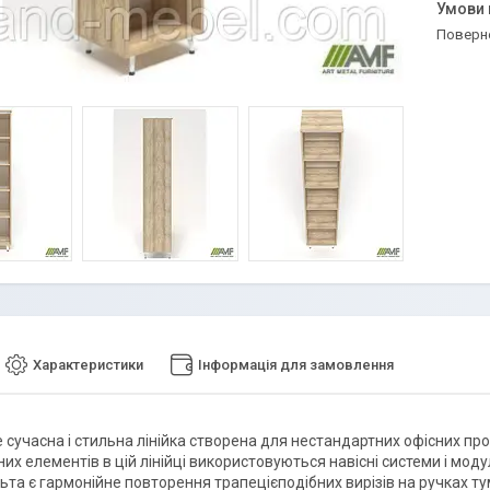
поверн
Характеристики
Інформація для замовлення
 сучасна і стильна лінійка створена для нестандартних офісних пр
х елементів в цій лінійці використовуються навісні системи і модул
ьта є гармонійне повторення трапецієподібних вирізів на ручках ту