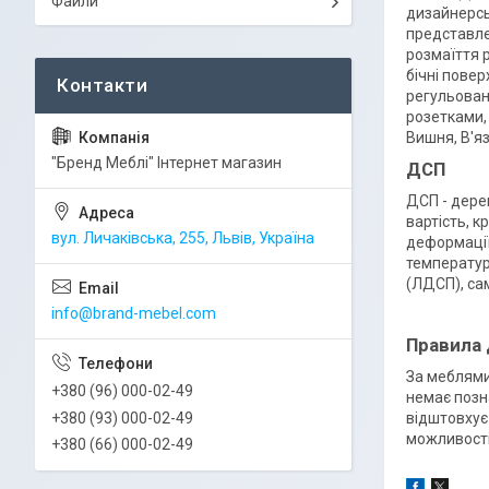
Файли
дизайнерсь
представле
розмаїття 
бічні повер
регульован
розетками,
Вишня, В'яз
"Бренд Меблі" Інтернет магазин
ДСП
ДСП - дере
вартість, к
вул. Личаківська, 255, Львів, Україна
деформації
температур
(ЛДСП), са
info@brand-mebel.com
Правила
За меблями
+380 (96) 000-02-49
немає позн
+380 (93) 000-02-49
відштовхує
можливості
+380 (66) 000-02-49