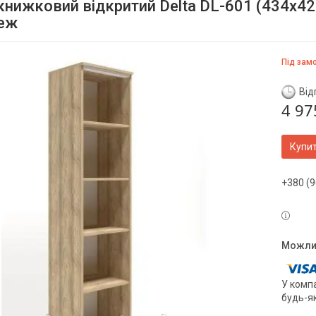
книжковий відкритий Delta DL-601 (434х4
беж
Під зам
Від
4 97
Купи
+380 (9
У компа
будь-я