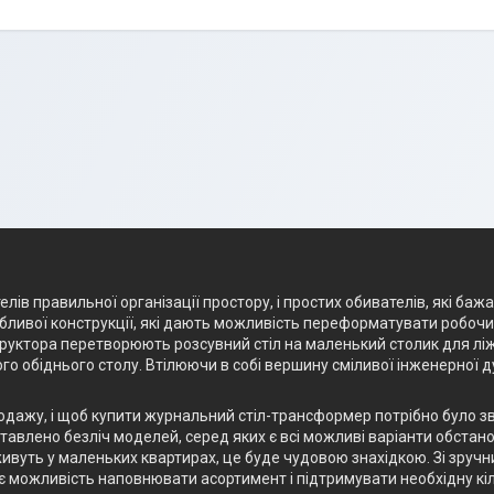
лів правильної організації простору, і простих обивателів, які баж
ливої конструкції, які дають можливість переформатувати робочий 
структора перетворюють розсувний стіл на маленький столик для лі
го обіднього столу. Втілюючи в собі вершину сміливої інженерної 
родажу, і щоб купити журнальний стіл-трансформер потрібно було з
авлено безліч моделей, серед яких є всі можливі варіанти обстанов
ивуть у маленьких квартирах, це буде чудовою знахідкою. Зі зручн
є можливість наповнювати асортимент і підтримувати необхідну кіл