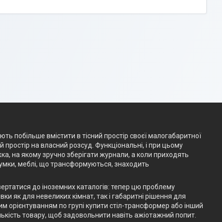
ають побільше вмістити в тісний простір своєї малогабаритної
простір на власний розсуд. Функціональні, і при цьому
жка, на якому зручно зберігати журнали, а коли приходять
думки, меблі, що трансформуються, знаходить
вертатися до іноземних каталогів: тепер цю проблему
ки як для невеликих кімнат, так і габаритні рішення для
им орієнтуванням по групі купити стіл-трансформер або інший
ькість товару, щоб задовольнити навіть ажіотажний попит.