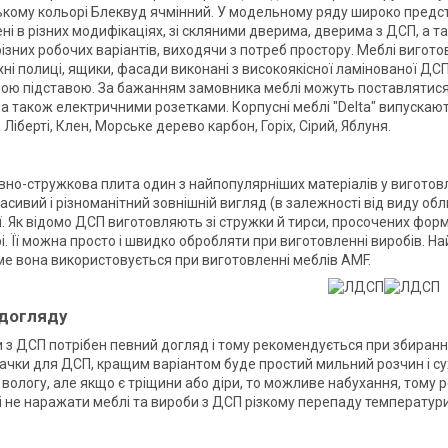
кому кольорі Блеквуд ячмінний. У модельному ряду широко представ
ні в різних модифікаціях, зі скляними дверима, дверима з ДСП, а 
різних робочих варіантів, виходячи з потреб простору. Меблі вигот
хні полиці, ящики, фасади виконані з високоякісної ламінованої Д
ою підставою. За бажанням замовника меблі можуть поставлятися
 а також електричними розетками. Корпусні меблі "Delta" випускают
 Ліберті, Клен, Морське дерево карбон, Горіх, Сірий, Яблуня.
вно-стружкова плита один з найпопулярніших матеріалів у виготовл
расивий і різноманітний зовнішній вигляд (в залежності від виду обл
. Як відомо ДСП виготовляють зі стружки й тирси, просочених фор
і. Її можна просто і швидко обробляти при виготовленні виробів. 
ме вона використовується при виготовленні меблів AMF.
 догляду
 з ДСП потрібен певний догляд і тому рекомендується при збиранні 
ачки для ДСП, кращим варіантом буде простий мильний розчин і сух
 вологу, але якщо є тріщини або діри, то можливе набухання, тому
 не наражати меблі та вироби з ДСП різкому перепаду температури