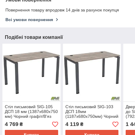
Повернення товару впродовж 14 днів за рахунок покупця
Всі умови повернення
Подібні товари компанії
Стіл письмовий SIG-105
Стіл письмовий SIG-103
Двер
ДСП 18 мм (1387х680х750
ДСП 18мм
до S
мм) Чорний графіт/В'яз
(1187х680х750мм) Чорний
(792
Ліберті Димчастий
графіт/В'яз Ліберті
Ручк
4 769
4 119
1 4
₴
₴
Димчастий
Дим
Купити
Купити