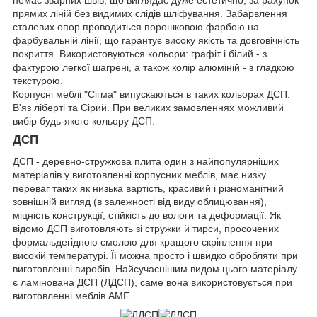
прямих ліній без видимих слідів шліфування. Забарвлення
сталевих опор проводиться порошковою фарбою на
фарбувальній лінії, що гарантує високу якість та довговічність
покриття. Використовуються кольори: графіт і білий - з
фактурою легкої шагрені, а також колір алюміній - з гладкою
текстурою.
Корпусні меблі "Сігма" випускаються в таких кольорах ДСП:
В'яз ліберті та Сірий. При великих замовленнях можливий
вибір будь-якого кольору ДСП.
ДСП
ДСП - деревно-стружкова плита один з найпопулярніших
матеріалів у виготовленні корпусних меблів, має низку
переваг таких як низька вартість, красивий і різноманітний
зовнішній вигляд (в залежності від виду облицювання),
міцність конструкції, стійкість до вологи та деформації. Як
відомо ДСП виготовляють зі стружки й тирси, просочених
формальдегідною смолою для кращого скріплення при
високій температурі. Її можна просто і швидко обробляти при
виготовленні виробів. Найсучаснішим видом цього матеріалу
є ламінована ДСП (ЛДСП), саме вона використовується при
виготовленні меблів AMF.