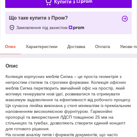
Купити з
Що таке купити з Пром?
Замовлення під захистом
Опис
Характеристики
Доставка
Оплата
Умови п
Опис
Колекція корпусних меблів Сигма – це проста геометрія з
непростим стилем та строгими формами. Колекція офісних
меблів Сигма перетворить звичайний офіс на простір, який
мотивує генерувати нові ідеї, розвиватися та отримувати
максимум задоволення та ефективності від робочого процесу.
Ця сучасна лінійка виконана у стилі мінімалізм із преміальним
наповненням високоякісною фурнітурою. Гармонійні
пропорції та використання ЛДСП товщиною 25 мм на
стільницях та тумбах, дозволяють створити єдиний концепт
для готового рішення.
На основі аналізу типів і форматів документів, що часто