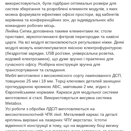
використовуються, були підібрані оптимальні розміри для
систем зберігання та розроблені елементи модулів, з яких
можна формувати ефективні офісні простори, від кабінетів
керівника та конференційних зон, до індивідуальних або
командних робочих місць.
Лінійка Сигма доповнена такими елементами як: столи
приставні, звукопоглинаючі фетрові перегородки та навісні
царги. На всі модулі встановлюються регульовані ніжки. Деякі
модулі можуть комплектуватися якісною електрофурнітурою
(бездротові зарядки, USB роз'єми, універсальна розетка,
кодовий електрозамок), що дуже зручно і практично для
сучасного офісу. Розбірна конструкція зручна для
транспортування та складання.
Меблі виготовлені з високоякісного сорту ламінованого ДСП,
товщиною 25 мм і 18 мм. Торці ключових деталей захищені
протиударною кромкою AБС, завтовшки 2 мм, згідно з
Європейськими нормами. Каркаси для модульної системи
виготовлені зі сталі. Використовується висувна система
Metabox.
Усі роботи з обробки ЛДСП виготовляються на
високотехнологічній ЧПК лінії. Металевий каркас та деталі
кріплень вирізані на лазерних ЧПУ верстатах. Істотні
відмінності конструкції в тому, що на видимому боці вигину
немає зварних швів, що виглядає дуже естетично, за рахунок