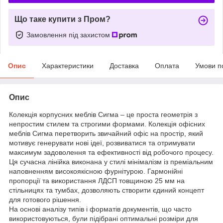
Що таке купити з Пром?
Замовлення під захистом
Опис
Характеристики
Доставка
Оплата
Умови п
Опис
Колекція корпусних меблів Сигма – це проста геометрія з
непростим стилем та строгими формами. Колекція офісних
меблів Сигма перетворить звичайний офіс на простір, який
мотивує генерувати нові ідеї, розвиватися та отримувати
максимум задоволення та ефективності від робочого процесу.
Ця сучасна лінійка виконана у стилі мінімалізм із преміальним
наповненням високоякісною фурнітурою. Гармонійні
пропорції та використання ЛДСП товщиною 25 мм на
стільницях та тумбах, дозволяють створити єдиний концепт
для готового рішення.
На основі аналізу типів і форматів документів, що часто
використовуються, були підібрані оптимальні розміри для