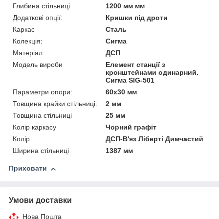
Глибина стільниці
1200 мм мм
Додаткові опції:
Кришки під дроти
Каркас
Сталь
Колекція:
Сигма
Матеріал
ДСП
Модель вироби
Елемент станції з
кронштейнами одинарний.
Сигма SIG-501
Параметри опори:
60х30 мм
Товщина крайки стільниці:
2 мм
Товщина стільниці
25 мм
Колір каркасу
Чорний графіт
Колір
ДСП-В'яз Ліберті Димчастий
Ширина стільниці
1387 мм
Приховати
Умови доставки
Нова Пошта