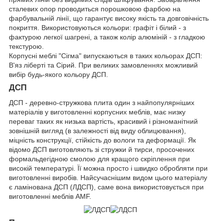
сталевих опор проводиться порошковою фарбою на
фарбувальній лінії, що гарантує високу якість та довговічність
покриття. Використовуються кольори: графіт і білий - з
фактурою легкої шагрені, а також колір алюміній - з гладкою
текстурою.
Корпусні меблі "Сігма" випускаються в таких кольорах ДСП:
В'яз ліберті та Сірий. При великих замовленнях можливий
вибір будь-якого кольору ДСП.
ДСП
ДСП - деревно-стружкова плита один з найпопулярніших
матеріалів у виготовленні корпусних меблів, має низку
переваг таких як низька вартість, красивий і різноманітний
зовнішній вигляд (в залежності від виду облицювання),
міцність конструкції, стійкість до вологи та деформації. Як
відомо ДСП виготовляють зі стружки й тирси, просочених
формальдегідною смолою для кращого скріплення при
високій температурі. Її можна просто і швидко обробляти при
виготовленні виробів. Найсучаснішим видом цього матеріалу
є ламінована ДСП (ЛДСП), саме вона використовується при
виготовленні меблів AMF.