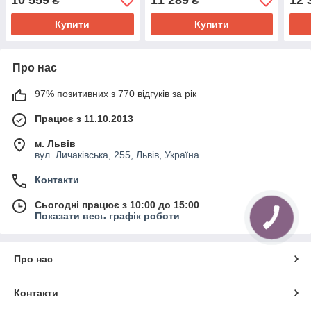
10 559
11 289
12 
₴
₴
граф/В'яз Ліберті/Сірий
граф/В'яз Ліберті /Сірий
Купити
Купити
Про нас
97% позитивних з 770 відгуків за рік
Працює з 11.10.2013
м. Львів
вул. Личаківська, 255, Львів, Україна
Контакти
Сьогодні працює з 10:00 до 15:00
Показати весь графік роботи
Про нас
Контакти