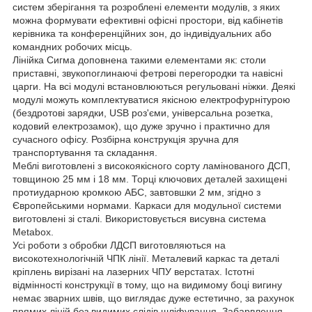
систем зберігання та розроблені елементи модулів, з яких
можна формувати ефективні офісні простори, від кабінетів
керівника та конференційних зон, до індивідуальних або
командних робочих місць.
Лінійка Сигма доповнена такими елементами як: столи
приставні, звукопоглинаючі фетрові перегородки та навісні
царги. На всі модулі встановлюються регульовані ніжки. Деякі
модулі можуть комплектуватися якісною електрофурнітурою
(бездротові зарядки, USB роз'єми, універсальна розетка,
кодовий електрозамок), що дуже зручно і практично для
сучасного офісу. Розбірна конструкція зручна для
транспортування та складання.
Меблі виготовлені з високоякісного сорту ламінованого ДСП,
товщиною 25 мм і 18 мм. Торці ключових деталей захищені
протиударною кромкою AБС, завтовшки 2 мм, згідно з
Європейськими нормами. Каркаси для модульної системи
виготовлені зі сталі. Використовується висувна система
Metabox.
Усі роботи з обробки ЛДСП виготовляються на
високотехнологічній ЧПК лінії. Металевий каркас та деталі
кріплень вирізані на лазерних ЧПУ верстатах. Істотні
відмінності конструкції в тому, що на видимому боці вигину
немає зварних швів, що виглядає дуже естетично, за рахунок
прямих ліній без видимих слідів шліфування. Забарвлення