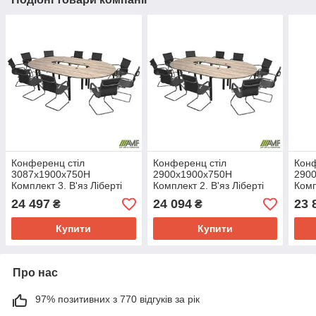
Конференц стіл
Конференц стіл
Конф
3087х1900х750Н
2900х1900х750Н
290
Комплект 3. В'яз Ліберті
Комплект 2. В'яз Ліберті
Комп
Димчастий. Чорний графіт
Димчастий. Чорний графіт
Димч
24 497
24 094
23 
₴
₴
Купити
Купити
Про нас
97% позитивних з 770 відгуків за рік