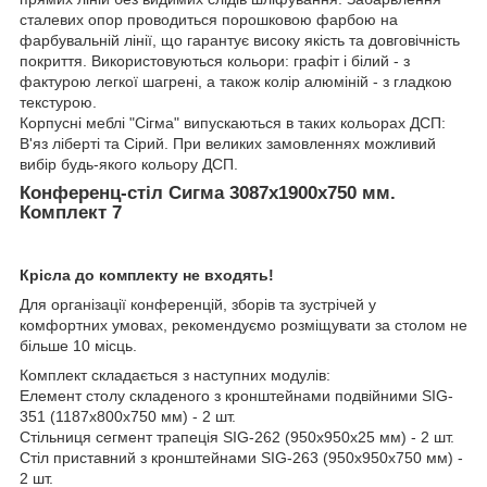
сталевих опор проводиться порошковою фарбою на
фарбувальній лінії, що гарантує високу якість та довговічність
покриття. Використовуються кольори: графіт і білий - з
фактурою легкої шагрені, а також колір алюміній - з гладкою
текстурою.
Корпусні меблі "Сігма" випускаються в таких кольорах ДСП:
В'яз ліберті та Сірий. При великих замовленнях можливий
вибір будь-якого кольору ДСП.
Конференц-стіл Сигма 3087х1900х750 мм.
Комплект 7
Крісла до комплекту не входять!
Для організації конференцій, зборів та зустрічей у
комфортних умовах, рекомендуємо розміщувати за столом не
більше 10 місць.
Комплект складається з наступних модулів:
Елемент столу складеного з кронштейнами подвійними SIG-
351 (1187х800х750 мм) - 2 шт.
Стільниця сегмент трапеція SIG-262 (950х950х25 мм) - 2 шт.
Стіл приставний з кронштейнами SIG-263 (950х950х750 мм) -
2 шт.