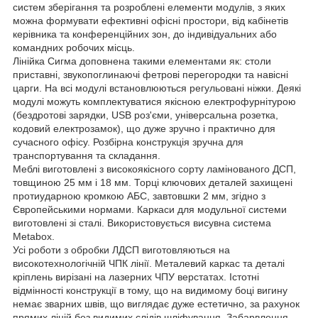
систем зберігання та розроблені елементи модулів, з яких
можна формувати ефективні офісні простори, від кабінетів
керівника та конференційних зон, до індивідуальних або
командних робочих місць.
Лінійка Сигма доповнена такими елементами як: столи
приставні, звукопоглинаючі фетрові перегородки та навісні
царги. На всі модулі встановлюються регульовані ніжки. Деякі
модулі можуть комплектуватися якісною електрофурнітурою
(бездротові зарядки, USB роз'єми, універсальна розетка,
кодовий електрозамок), що дуже зручно і практично для
сучасного офісу. Розбірна конструкція зручна для
транспортування та складання.
Меблі виготовлені з високоякісного сорту ламінованого ДСП,
товщиною 25 мм і 18 мм. Торці ключових деталей захищені
протиударною кромкою AБС, завтовшки 2 мм, згідно з
Європейськими нормами. Каркаси для модульної системи
виготовлені зі сталі. Використовується висувна система
Metabox.
Усі роботи з обробки ЛДСП виготовляються на
високотехнологічній ЧПК лінії. Металевий каркас та деталі
кріплень вирізані на лазерних ЧПУ верстатах. Істотні
відмінності конструкції в тому, що на видимому боці вигину
немає зварних швів, що виглядає дуже естетично, за рахунок
прямих ліній без видимих слідів шліфування. Забарвлення