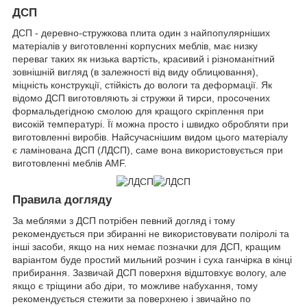
ДСП
ДСП - деревно-стружкова плита один з найпопулярніших
матеріалів у виготовленні корпусних меблів, має низку
переваг таких як низька вартість, красивий і різноманітний
зовнішній вигляд (в залежності від виду облицювання),
міцність конструкції, стійкість до вологи та деформації. Як
відомо ДСП виготовляють зі стружки й тирси, просочених
формальдегідною смолою для кращого скріплення при
високій температурі. Її можна просто і швидко обробляти при
виготовленні виробів. Найсучаснішим видом цього матеріалу
є ламінована ДСП (ЛДСП), саме вона використовується при
виготовленні меблів AMF.
Правила догляду
За меблями з ДСП потрібен певний догляд і тому
рекомендується при збиранні не використовувати поліролі та
інші засоби, якщо на них немає позначки для ДСП, кращим
варіантом буде простий мильний розчин і суха ганчірка в кінці
прибирання. Зазвичай ДСП поверхня відштовхує вологу, але
якщо є тріщини або діри, то можливе набухання, тому
рекомендується стежити за поверхнею і звичайно по