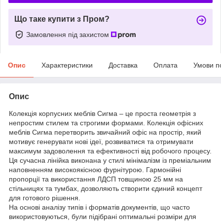
Що таке купити з Пром?
Замовлення під захистом
Опис
Характеристики
Доставка
Оплата
Умови п
Опис
Колекція корпусних меблів Сигма – це проста геометрія з
непростим стилем та строгими формами. Колекція офісних
меблів Сигма перетворить звичайний офіс на простір, який
мотивує генерувати нові ідеї, розвиватися та отримувати
максимум задоволення та ефективності від робочого процесу.
Ця сучасна лінійка виконана у стилі мінімалізм із преміальним
наповненням високоякісною фурнітурою. Гармонійні
пропорції та використання ЛДСП товщиною 25 мм на
стільницях та тумбах, дозволяють створити єдиний концепт
для готового рішення.
На основі аналізу типів і форматів документів, що часто
використовуються, були підібрані оптимальні розміри для