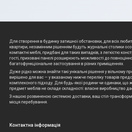
Для створення в будинку затишної обстановки, для всіх любите
квартири, незамінним рішенням будуть журнальні столики особ
компактні меблі, придбані для таких випадків, з легкістю кон
гості, приховані панелі розширюють можливості до повноцінно
багатофункціональне застосування в різних приміщеннях.
Дуже рідко можна знайти такі унікальні рішення у вільному п
вирішено для вас — у вказаному нижче переліку товарів предст
комплексного підходу. Для будь-якої родини чи одинаки, що ж
предмет меблів не складе складності: власне виробництво да
З нашою розвиненою системою доставки, ваш стіл-трансформе
місця перебування.