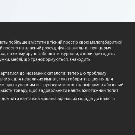
ають побільше вмістити в тісний простір своєї малогабаритної
простір на власний розсуд. Функціональні, і при цьому
жка, на якому зручно зберігати журнали, а коли приходять
думки, меблі, що трансформуються, знаходить
вертатися до іноземних каталогів: тепер цю проблему
ки як для невеликих кімнат, так і габаритні рішення для
им орієнтуванням по групі купити стіл-трансформер або інший
ькість товару, щоб задовольнити навіть ажіотажний попит.
е домчати вантажна машина від наших складів до вашого