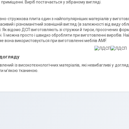
приміщенні. Виріб постачається у зібраному вигляді.
вно-стружкова плита один з найпопулярніших матеріалів у виготовл
расивий і різноманітний зовнішній вигляд (в залежності від виду обл
. Як відомо ДСП виготовляють зі стружки й тирси, просочених фор
і. Її можна просто і швидко обробляти при виготовленні виробів. 
ме вона використовується при виготовленні меблів AMF.
 догляду
овлений із високотехнологічних матеріалів, які невибагливі у догл
ти м'якою тканиною.