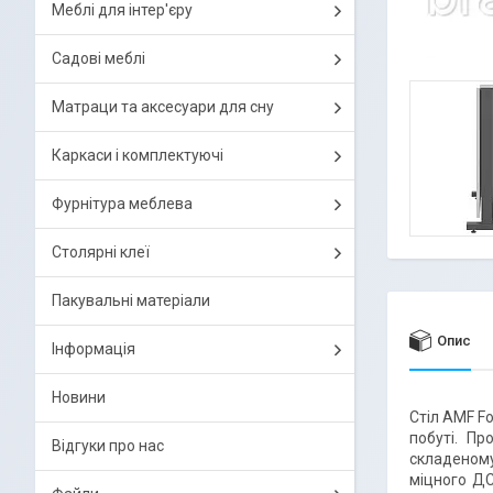
Меблі для інтер'єру
Садові меблі
Матраци та аксесуари для сну
Каркаси і комплектуючі
Фурнітура меблева
Столярні клеї
Пакувальні матеріали
Опис
Інформація
Новини
Стіл AMF F
побуті. П
Відгуки про нас
складеному
міцного ДС