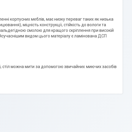
енні корпусних меблів, має низку переваг таких як низька
ицювання), міцність конструкції, стійкість до вологи та
мальдегідною смолою для кращого скріплення при високій
Найсучаснішим видом цього матеріалу є ламінована ДСП
яді, стіл можна мити за допомогою звичайних миючих засобів