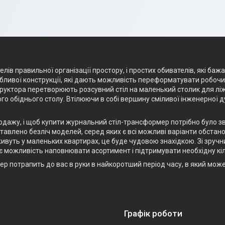
лів правильної організації простору, і простих обивателів, які баж
ливої конструкції, які дають можливість переформатувати робочий 
структора перетворюють розсувний стіл на маленький столик для лі
го обіднього столу. Втілюючи в собі вершину сміливої інженерної 
родажу, і щоб купити журнальний стіл-трансформер потрібно було з
авлено безліч моделей, серед яких є всі можливі варіанти обстанов
ивуть у маленьких квартирах, це буде чудовою знахідкою. Зі зручн
є можливість наповнювати асортимент і підтримувати необхідну кіл
р потрапить до вас в руки в найкоротший період часу, в який мож
Графік роботи