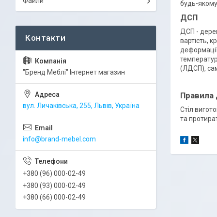
Файли
будь-якому 
ДСП
ДСП - дере
вартість, к
деформації
температур
(ЛДСП), са
"Бренд Меблі" Інтернет магазин
Правила
вул. Личаківська, 255, Львів, Україна
Стіл вигот
та протира
info@brand-mebel.com
+380 (96) 000-02-49
+380 (93) 000-02-49
+380 (66) 000-02-49