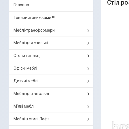
Стіл р
Головна
Товари зі знижками !!!
Меблі-трансформери
Меблі для спальні
Столи і стільці
Офісні меблі
Дитячі меблі
Меблі для вітальні
М'які меблі
Меблі в стилі Лофт