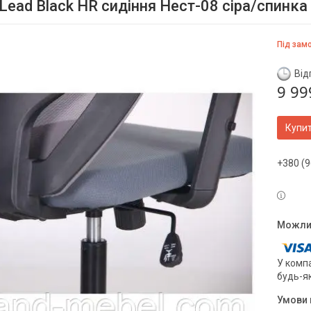
Lead Black HR сидіння Нест-08 сіра/спинка 
Під зам
Від
9 99
Купи
+380 (9
У компа
будь-я