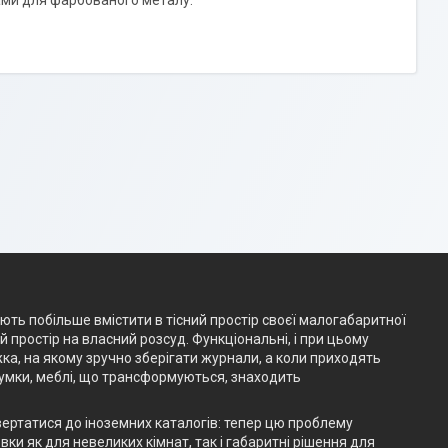
ами для фарбованого металу.
ають побільше вмістити в тісний простір своєї малогабаритної
простір на власний розсуд. Функціональні, і при цьому
жка, на якому зручно зберігати журнали, а коли приходять
думки, меблі, що трансформуються, знаходить
вертатися до іноземних каталогів: тепер цю проблему
ки як для невеликих кімнат, так і габаритні рішення для