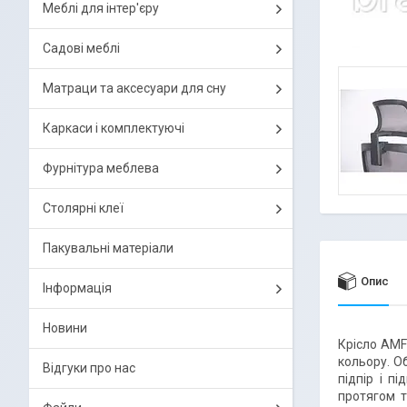
Меблі для інтер'єру
Садові меблі
Матраци та аксесуари для сну
Каркаси і комплектуючі
Фурнітура меблева
Столярні клеї
Пакувальні матеріали
Опис
Інформація
Новини
Крісло AMF
кольору. О
Відгуки про нас
підпір і п
протягом т