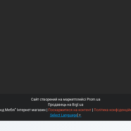
Сайт створений на маркетплейсі
Prom.ua
Продавець на Bigl.ua
"Бренд Меблі" Інтернет магазин |
Поскаржитися на контент
|
Політика конфіденцій
Select Language
▼