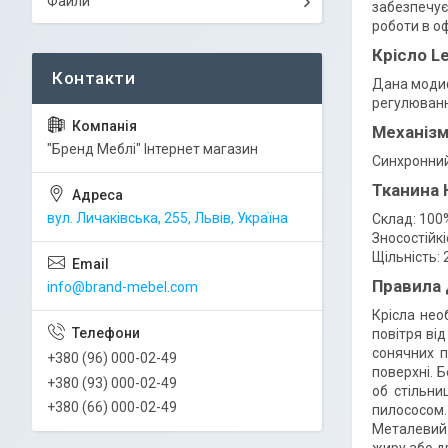
Файли
забезпечує
роботи в оф
Крісло L
Дана модиф
регулювання
Механіз
"Бренд Меблі" Інтернет магазин
Синхронний
Тканина 
вул. Личаківська, 255, Львів, Україна
Склад: 100
Зносостійкі
Щільність: 
Правила
info@brand-mebel.com
Крісла нео
повітря ві
сонячних п
+380 (96) 000-02-49
поверхні. 
+380 (93) 000-02-49
об стільни
+380 (66) 000-02-49
пилососом.
Металевий 