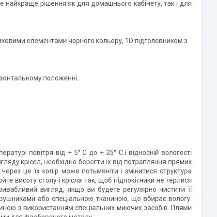
е найкраще рішення як для домашнього кабінету, так і для
иковими елементами чорного кольору, 1D підголовником з
изонтальному положенні.
атурі повітря від + 5° C до + 25° C і відносній вологості
ляду крісел, необхідно берегти їх від потрапляння прямих
через це їх колір може потьмяніти і змінитися структура
йте висоту столу і крісла так, щоб підлокітники не терлися
ивабливий вигляд, якщо ви будете регулярно чистити її
 рушниками або спеціальною тканиною, що вбирає вологу.
иною з використанням спеціальних миючих засобів. Плями