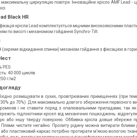
 максимальну циркуляцію повітря. Інноваційне крісло AMF Lead - ц
ісі.
ead Black HR
ікація крісла Lead комплектується міцними високоякісними пласт
м по висоті і механізмом гойдання Synchro-Tilt.
м
 (окреме відкидання спинки) механізм гойдання з фіксацією в гор
Нест
% PES
сть: 40 000 циклів
250 г/м2
 догляду
бхідно розміщувати в сухих, провітрюваних приміщеннях (при темпер
д 30% до 70%). Для максимально довгого збереження первісного виг
роменів і не ставити поряд з опалювальними приладами, так як 
Бережіть підлокітники крісел від механічних пошкоджень: відрегулю
цю або іншу тверду поверхню. Оббивка крісла довше збереже пр
 Плями чистите негайно. Пролиту рідину можна витирати білими
або пластиковий каркас потрібно протирати м'якою вологою ткан