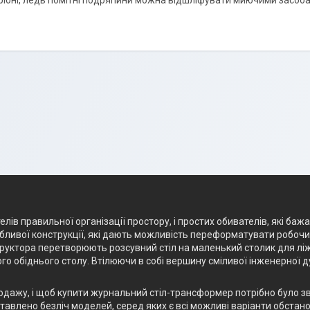
рібні, ледь помітні подряпини можна відшліфувати миючими засоб
лів правильної організації простору, і простих обивателів, які баж
ливої конструкції, які дають можливість переформатувати робочий 
структора перетворюють розсувний стіл на маленький столик для лі
го обіднього столу. Втілюючи в собі вершину сміливої інженерної 
родажу, і щоб купити журнальний стіл-трансформер потрібно було з
авлено безліч моделей, серед яких є всі можливі варіанти обстанов