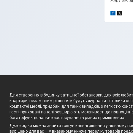
жиру або д
Для створення в будинку затишної обстановки, для всіх любите
квартири, незамінним рішенням будуть журнальні столики особ
компактні меблі, придбані для таких випадків, з легкістю кон
гості, приховані панелі розширюють можливості до повноцінно
багатофункціональне застосування в різних приміщеннях.
Дуже рідко можна знайти такі унікальні рішення у вільному п
вирішено для вас — у вказаному нижче переліку товарів предст