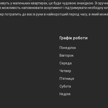
ивуть у маленьких квартирах, це буде чудовою знахідкою. Зі зручн
є можливість наповнювати асортимент і підтримувати необхідну кіл
р потрапить до вас в руки в найкоротший період часу, в який мож
Графік роботи
Понеділок
Вівторок
Середа
Четвер
Пʼятниця
Субота
Неділя