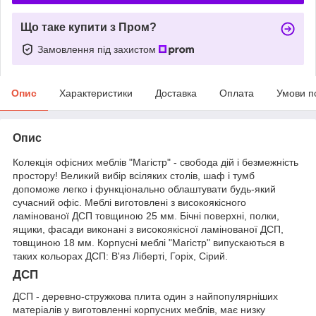
Що таке купити з Пром?
Замовлення під захистом
Опис
Характеристики
Доставка
Оплата
Умови п
Опис
Колекція офісних меблів "Магістр" - свобода дій і безмежність
простору! Великий вибір всіляких столів, шаф і тумб
допоможе легко і функціонально облаштувати будь-який
сучасний офіс. Меблі виготовлені з високоякісного
ламінованої ДСП товщиною 25 мм. Бічні поверхні, полки,
ящики, фасади виконані з високоякісної ламінованої ДСП,
товщиною 18 мм. Корпусні меблі "Магістр" випускаються в
таких кольорах ДСП: В'яз Ліберті, Горіх, Сірий.
ДСП
ДСП - деревно-стружкова плита один з найпопулярніших
матеріалів у виготовленні корпусних меблів, має низку