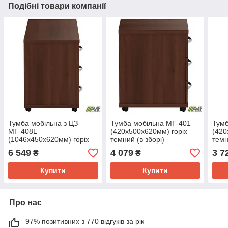
Подібні товари компанії
Тумба мобільна з ЦЗ
Тумба мобільна МГ-401
Тумб
МГ-408L
(420х500х620мм) горіх
(420
(1046х450х620мм) горіх
темний (в зборі)
темн
темний (в зборі)
6 549
4 079
3 7
₴
₴
Купити
Купити
Про нас
97% позитивних з 770 відгуків за рік