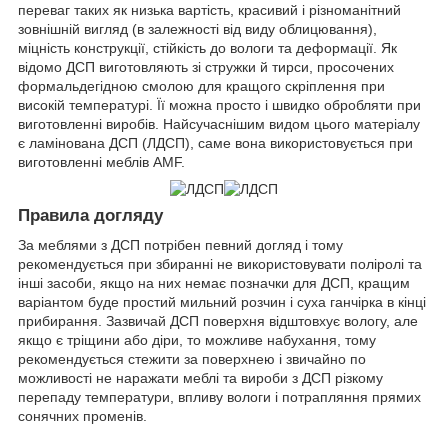
переваг таких як низька вартість, красивий і різноманітний
зовнішній вигляд (в залежності від виду облицювання),
міцність конструкції, стійкість до вологи та деформації. Як
відомо ДСП виготовляють зі стружки й тирси, просочених
формальдегідною смолою для кращого скріплення при
високій температурі. Її можна просто і швидко обробляти при
виготовленні виробів. Найсучаснішим видом цього матеріалу
є ламінована ДСП (ЛДСП), саме вона використовується при
виготовленні меблів AMF.
Правила догляду
За меблями з ДСП потрібен певний догляд і тому
рекомендується при збиранні не використовувати поліролі та
інші засоби, якщо на них немає позначки для ДСП, кращим
варіантом буде простий мильний розчин і суха ганчірка в кінці
прибирання. Зазвичай ДСП поверхня відштовхує вологу, але
якщо є тріщини або діри, то можливе набухання, тому
рекомендується стежити за поверхнею і звичайно по
можливості не наражати меблі та вироби з ДСП різкому
перепаду температури, впливу вологи і потрапляння прямих
сонячних променів.