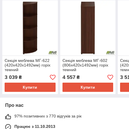
Секція меблева МГ-622
Секція меблева МГ-602
Секц
(420х420х1492мм) горіх
(806х420х1492мм) горіх
(420
темний
темний
тем
3 039
4 557
3 5
₴
₴
Купити
Купити
Про нас
97% позитивних з 770 відгуків за рік
Працює з 11.10.2013