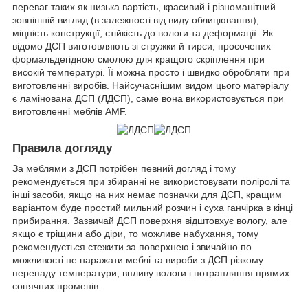
переваг таких як низька вартість, красивий і різноманітний
зовнішній вигляд (в залежності від виду облицювання),
міцність конструкції, стійкість до вологи та деформації. Як
відомо ДСП виготовляють зі стружки й тирси, просочених
формальдегідною смолою для кращого скріплення при
високій температурі. Її можна просто і швидко обробляти при
виготовленні виробів. Найсучаснішим видом цього матеріалу
є ламінована ДСП (ЛДСП), саме вона використовується при
виготовленні меблів AMF.
Правила догляду
За меблями з ДСП потрібен певний догляд і тому
рекомендується при збиранні не використовувати поліролі та
інші засоби, якщо на них немає позначки для ДСП, кращим
варіантом буде простий мильний розчин і суха ганчірка в кінці
прибирання. Зазвичай ДСП поверхня відштовхує вологу, але
якщо є тріщини або діри, то можливе набухання, тому
рекомендується стежити за поверхнею і звичайно по
можливості не наражати меблі та вироби з ДСП різкому
перепаду температури, впливу вологи і потрапляння прямих
сонячних променів.