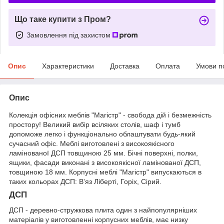
Що таке купити з Пром?
Замовлення під захистом
Опис
Характеристики
Доставка
Оплата
Умови п
Опис
Колекція офісних меблів "Магістр" - свобода дій і безмежність
простору! Великий вибір всіляких столів, шаф і тумб
допоможе легко і функціонально облаштувати будь-який
сучасний офіс. Меблі виготовлені з високоякісного
ламінованої ДСП товщиною 25 мм. Бічні поверхні, полки,
ящики, фасади виконані з високоякісної ламінованої ДСП,
товщиною 18 мм. Корпусні меблі "Магістр" випускаються в
таких кольорах ДСП: В'яз Ліберті, Горіх, Сірий.
ДСП
ДСП - деревно-стружкова плита один з найпопулярніших
матеріалів у виготовленні корпусних меблів, має низку