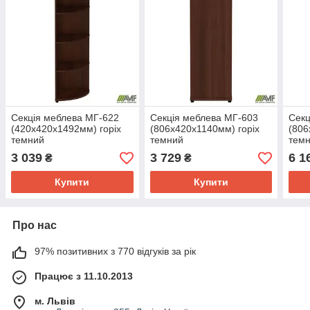
Секція меблева МГ-622
Секція меблева МГ-603
Секц
(420х420х1492мм) горіх
(806х420х1140мм) горіх
(806
темний
темний
тем
3 039
3 729
6 1
₴
₴
Купити
Купити
Про нас
97% позитивних з 770 відгуків за рік
Працює з 11.10.2013
м. Львів