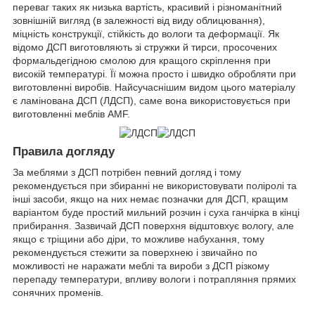
переваг таких як низька вартість, красивий і різноманітний
зовнішній вигляд (в залежності від виду облицювання),
міцність конструкції, стійкість до вологи та деформації. Як
відомо ДСП виготовляють зі стружки й тирси, просочених
формальдегідною смолою для кращого скріплення при
високій температурі. Її можна просто і швидко обробляти при
виготовленні виробів. Найсучаснішим видом цього матеріалу
є ламінована ДСП (ЛДСП), саме вона використовується при
виготовленні меблів AMF.
Правила догляду
За меблями з ДСП потрібен певний догляд і тому
рекомендується при збиранні не використовувати поліролі та
інші засоби, якщо на них немає позначки для ДСП, кращим
варіантом буде простий мильний розчин і суха ганчірка в кінці
прибирання. Зазвичай ДСП поверхня відштовхує вологу, але
якщо є тріщини або діри, то можливе набухання, тому
рекомендується стежити за поверхнею і звичайно по
можливості не наражати меблі та вироби з ДСП різкому
перепаду температури, впливу вологи і потрапляння прямих
сонячних променів.