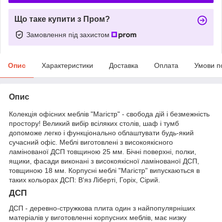
Що таке купити з Пром?
Замовлення під захистом
Опис
Характеристики
Доставка
Оплата
Умови п
Опис
Колекція офісних меблів "Магістр" - свобода дій і безмежність
простору! Великий вибір всіляких столів, шаф і тумб
допоможе легко і функціонально облаштувати будь-який
сучасний офіс. Меблі виготовлені з високоякісного
ламінованої ДСП товщиною 25 мм. Бічні поверхні, полки,
ящики, фасади виконані з високоякісної ламінованої ДСП,
товщиною 18 мм. Корпусні меблі "Магістр" випускаються в
таких кольорах ДСП: В'яз Ліберті, Горіх, Сірий.
ДСП
ДСП - деревно-стружкова плита один з найпопулярніших
матеріалів у виготовленні корпусних меблів, має низку