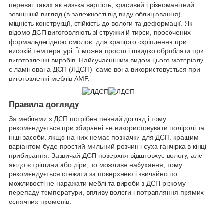
переваг таких як низька вартість, красивий і різноманітний
зовнішній вигляд (в залежності від виду облицювання),
міцність конструкції, стійкість до вологи та деформації. Як
відомо ДСП виготовляють зі стружки й тирси, просочених
формальдегідною смолою для кращого скріплення при
високій температурі. Її можна просто і швидко обробляти при
виготовленні виробів. Найсучаснішим видом цього матеріалу
є ламінована ДСП (ЛДСП), саме вона використовується при
виготовленні меблів AMF.
Правила догляду
За меблями з ДСП потрібен певний догляд і тому
рекомендується при збиранні не використовувати поліролі та
інші засоби, якщо на них немає позначки для ДСП, кращим
варіантом буде простий мильний розчин і суха ганчірка в кінці
прибирання. Зазвичай ДСП поверхня відштовхує вологу, але
якщо є тріщини або діри, то можливе набухання, тому
рекомендується стежити за поверхнею і звичайно по
можливості не наражати меблі та вироби з ДСП різкому
перепаду температури, впливу вологи і потрапляння прямих
сонячних променів.