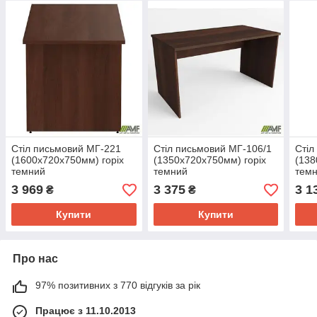
Стіл письмовий МГ-221
Стіл письмовий МГ-106/1
Стіл
(1600х720х750мм) горіх
(1350х720х750мм) горіх
(138
темний
темний
тем
3 969
3 375
3 1
₴
₴
Купити
Купити
Про нас
97% позитивних з 770 відгуків за рік
Працює з 11.10.2013