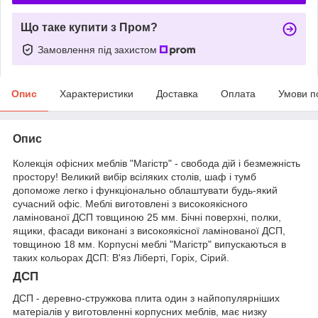
Що таке купити з Пром?
Замовлення під захистом
Опис
Характеристики
Доставка
Оплата
Умови п
Опис
Колекція офісних меблів "Магістр" - свобода дій і безмежність
простору! Великий вибір всіляких столів, шаф і тумб
допоможе легко і функціонально облаштувати будь-який
сучасний офіс. Меблі виготовлені з високоякісного
ламінованої ДСП товщиною 25 мм. Бічні поверхні, полки,
ящики, фасади виконані з високоякісної ламінованої ДСП,
товщиною 18 мм. Корпусні меблі "Магістр" випускаються в
таких кольорах ДСП: В'яз Ліберті, Горіх, Сірий.
ДСП
ДСП - деревно-стружкова плита один з найпопулярніших
матеріалів у виготовленні корпусних меблів, має низку