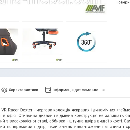
поверн
Характеристики
Інформація для замовлення
 VR Racer Dexter - чергова колекція яскравих і динамічних «геймер
 і в офісі. Стильний дизайн і відмінна конструкція не залишать 
ий з високоякісної сталі, оббивка - штучна шкіра вищої якості. Са
ий поперековий підпір, який знімає навантаження зі спини і хр