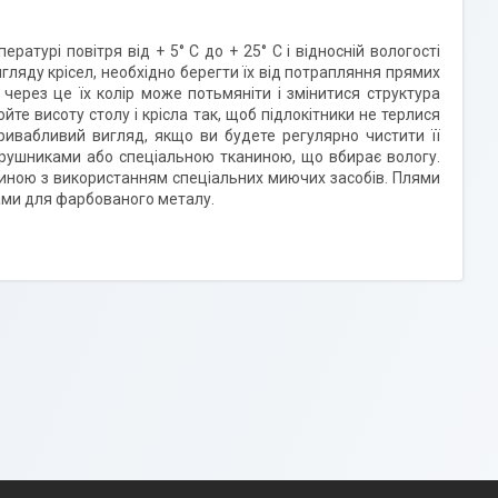
атурі повітря від + 5° C до + 25° C і відносній вологості
ляду крісел, необхідно берегти їх від потрапляння прямих
через це їх колір може потьмяніти і змінитися структура
йте висоту столу і крісла так, щоб підлокітники не терлися
ивабливий вигляд, якщо ви будете регулярно чистити її
 рушниками або спеціальною тканиною, що вбирає вологу.
иною з використанням спеціальних миючих засобів. Плями
ами для фарбованого металу.