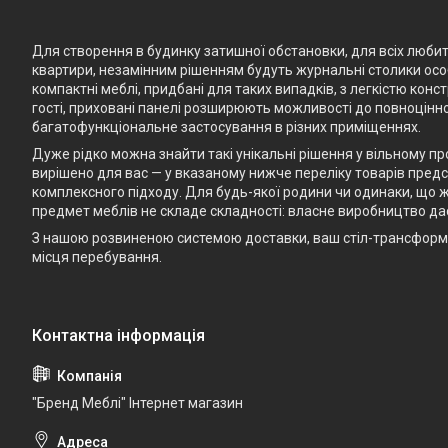
Для створення в будинку затишної обстановки, для всіх любите
квартири, незамінним рішенням будуть журнальні столики особ
компактні меблі, придбані для таких випадків, з легкістю кон
гості, приховані панелі розширюють можливості до повноцінно
багатофункціональне застосування в різних приміщеннях.
Дуже рідко можна знайти такі унікальні рішення у вільному п
вирішено для вас — у вказаному нижче переліку товарів предст
комплексного підходу. Для будь-якої родини чи одинаки, що ж
предмет меблів не складе складності: власне виробництво да
З нашою розвиненою системою доставки, ваш стіл-трансформе
місця перебування.
"Бренд Меблі" Інтернет магазин