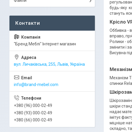
Файли
регульован
будь-яку к
стануть яск
Крісло V
Оббивка - в
вправо, пр
Ролики - об
"Бренд Меблі" Інтернет магазин
змінити і з
Висувна під
вул. Личаківська, 255, Львів, Україна
Механіз
Механізм T
спинки Rela
info@brand-mebel.com
Шкірозам
Шкірозамін
+380 (96) 000-02-49
шкіри станд
надає матер
+380 (93) 000-02-49
імітує факт
+380 (66) 000-02-49
міцніше на
складно, та