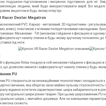
ою подушкою-підголовником і висувною підставкою для ніг. Зав
омплекцію людини, який буде використовувати виріб. Всі моделі 
равим акцентом в будь-якому інтер'єрі.
R Racer Dexter Megatron
исокоякісний PVC. Каркас - металевий. 2D підлокітники - регульован
ямо, вліво), пластикові з м'якими поліуретановими накладками. Хр
гумовані. Механізми - Tilt (механізм гойдання з фіксацією в одном
афіксувати кут нахилу спинки в будь-якому зручному положенні, до 
ставка під ноги.
м
ilt з функцією Relax поєднує в собі механізм гойдання з фіксацією
x, що дозволяє змінити і зафіксувати кут нахилу спинки у будь-яко
інник PU
ник PU створюється за інноваційними технологіями і складається з 
артної вичинки, яка зберігає свою майже нульову гігроскопічність і
іалу відмінні естетичні характеристики: шкіра забарвлюється в різ
уру натуральної шкіри різних тварин. При цьому шкірозамінник PU н
туральної шкіри, і, звичайно дешевше. Але за зовнішніми параметра
к висока схожість.