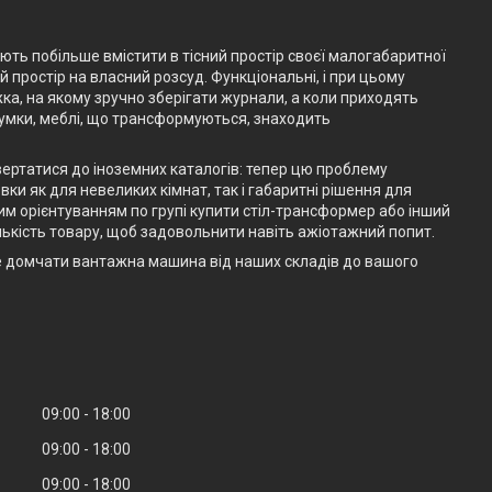
ають побільше вмістити в тісний простір своєї малогабаритної
простір на власний розсуд. Функціональні, і при цьому
жка, на якому зручно зберігати журнали, а коли приходять
думки, меблі, що трансформуються, знаходить
вертатися до іноземних каталогів: тепер цю проблему
ки як для невеликих кімнат, так і габаритні рішення для
им орієнтуванням по групі купити стіл-трансформер або інший
ькість товару, щоб задовольнити навіть ажіотажний попит.
е домчати вантажна машина від наших складів до вашого
09:00
18:00
09:00
18:00
09:00
18:00