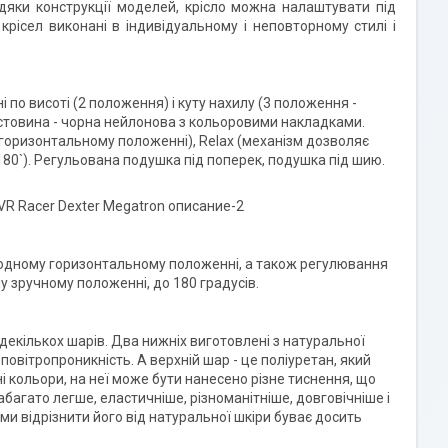
дяки конструкції моделей, крісло можна налаштувати під
крісел виконані в індивідуальному і неповторному стилі і
і по висоті (2 положення) і куту нахилу (3 положення -
естовина - чорна нейлонова з кольоровими накладками.
у горизонтальному положенні), Relax (механізм дозволяє
180`). Регульована подушка під поперек, подушка під шию.
 в одному горизонтальному положенні, а також регулювання
му зручному положенні, до 180 градусів.
декількох шарів. Два нижніх виготовлені з натуральної
 повітропроникність. А верхній шар - це поліуретан, який
ні кольори, на неї може бути нанесено різне тиснення, що
абагато легше, еластичніше, різноманітніше, довговічніше і
ми відрізнити його від натуральної шкіри буває досить