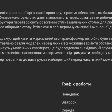
лів правильної організації простору, і простих обивателів, які баж
ливої конструкції, які дають можливість переформатувати робочий 
структора перетворюють розсувний стіл на маленький столик для лі
го обіднього столу. Втілюючи в собі вершину сміливої інженерної 
родажу, і щоб купити журнальний стіл-трансформер потрібно було з
авлено безліч моделей, серед яких є всі можливі варіанти обстанов
ивуть у маленьких квартирах, це буде чудовою знахідкою. Зі зручн
є можливість наповнювати асортимент і підтримувати необхідну кіл
р потрапить до вас в руки в найкоротший період часу, в який мож
Графік роботи
Понеділок
Вівторок
Середа