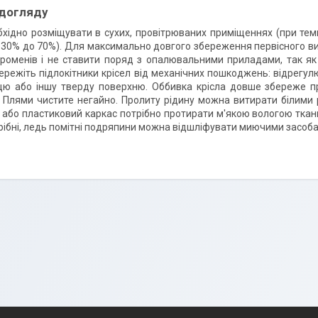
 догляду
бхідно розміщувати в сухих, провітрюваних приміщеннях (при темпер
д 30% до 70%). Для максимально довгого збереження первісного виг
роменів і не ставити поряд з опалювальними приладами, так як 
Бережіть підлокітники крісел від механічних пошкоджень: відрегулю
цю або іншу тверду поверхню. Оббивка крісла довше збереже пр
 Плями чистите негайно. Пролиту рідину можна витирати білими
або пластиковий каркас потрібно протирати м'якою вологою ткан
рібні, ледь помітні подряпини можна відшліфувати миючими засоб