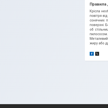
Правила
Крісла нео
повітря ві
сонячних п
поверхні. 
об стільни
пилососом.
Металевий 
жиру або д