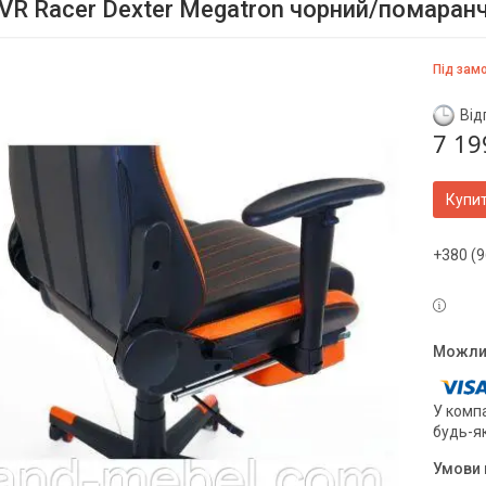
 VR Racer Dexter Megatron чорний/помаран
Під зам
Від
7 19
Купи
+380 (9
У компа
будь-я