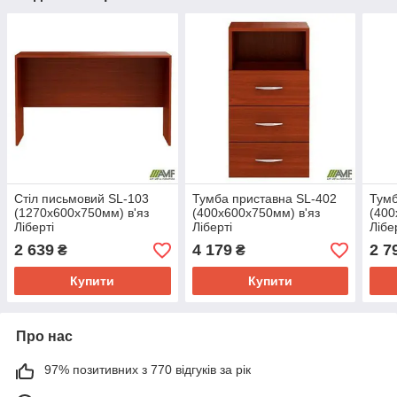
Стіл письмовий SL-103
Тумба приставна SL-402
Тумб
(1270х600х750мм) в'яз
(400х600х750мм) в'яз
(400
Ліберті
Ліберті
Лібе
2 639
4 179
2 7
₴
₴
Купити
Купити
Про нас
97% позитивних з 770 відгуків за рік