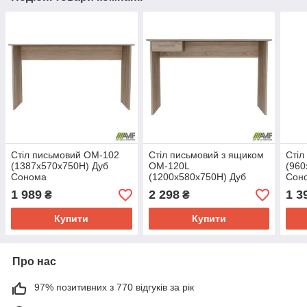
Стіл письмовий ОМ-102
Стіл письмовий з ящиком
Стіл
(1387х570х750Н) Дуб
ОМ-120L
(960
Сонома
(1200х580х750Н) Дуб
Сон
Сонома
1 989
2 298
1 3
₴
₴
Купити
Купити
Про нас
97% позитивних з 770 відгуків за рік