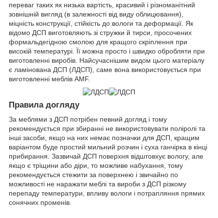
переваг таких як низька вартість, красивий і різноманітний
зовнішній вигляд (в залежності від виду облицювання),
міцність конструкції, стійкість до вологи та деформації. Як
відомо ДСП виготовляють зі стружки й тирси, просочених
формальдегідною смолою для кращого скріплення при
високій температурі. Її можна просто і швидко обробляти при
виготовленні виробів. Найсучаснішим видом цього матеріалу
є ламінована ДСП (ЛДСП), саме вона використовується при
виготовленні меблів AMF.
Правила догляду
За меблями з ДСП потрібен певний догляд і тому
рекомендується при збиранні не використовувати поліролі та
інші засоби, якщо на них немає позначки для ДСП, кращим
варіантом буде простий мильний розчин і суха ганчірка в кінці
прибирання. Зазвичай ДСП поверхня відштовхує вологу, але
якщо є тріщини або діри, то можливе набухання, тому
рекомендується стежити за поверхнею і звичайно по
можливості не наражати меблі та вироби з ДСП різкому
перепаду температури, впливу вологи і потрапляння прямих
сонячних променів.