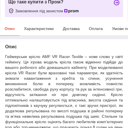
Що таке купити з Пром?
Замовлення під захистом
Опис
Характеристики
Доставка
Оплата
Умови п
Опис
Геймерське крісло AMF VR Racer Textile – нове слово у світі
геймінгу. Ця ігрова модель крісла також відмінно підійде до
вашого робочого або домашнього кабінету. При моделюванні
крісла VR Racer були враховані такі параметри, як здатність
знімати навантаження з хребта та спини, усунення
виникнення болю в попереку, можливість повністю
розслабитися, свобода руху корпусу та рук за інтенсивної гри,
відсутність затікання ніг при довгому сидінні. Крісло
оптимально налаштовується під власника, висота сидіння та
підлокітників з каучуку регулюється, є такі зручні пристрої, як
додаткова регульована по висоті подушка в районі попереку
та м'яка невелика регульована подушка під шию. Стильне та
функціональне крісло оцінять багато любителів комп'ютерних
ігор або топ-менеджери, що працюють понад 8 годин на день