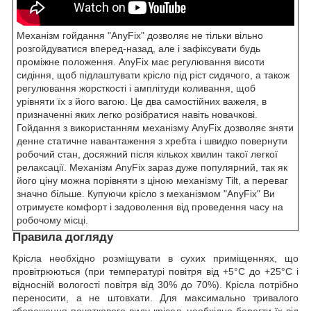
Механізм гойдання "AnyFix" дозволяє не тільки вільно
розгойдуватися вперед-назад, але і зафіксувати будь
проміжне положення. AnyFix має регулювання висоти
сидіння, щоб підлаштувати крісло під ріст сидячого, а також
регулювання жорсткості і амплітуди коливання, щоб
урівняти їх з його вагою. Це два самостійних важеля, в
призначенні яких легко розібратися навіть новачкові.
Гойдання з використанням механізму AnyFix дозволяє зняти
денне статичне навантаження з хребта і швидко повернути
робочий стан, досяжний після кількох хвилин такої легкої
релаксації. Механізм AnyFix зараз дуже популярний, так як
його ціну можна порівняти з ціною механізму Tilt, а переваг
значно більше. Купуючи крісло з механізмом "AnyFix" Ви
отримуєте комфорт і задоволення від проведення часу на
робочому місці.
Правила догляду
Крісла необхідно розміщувати в сухих приміщеннях, що
провітрюються (при температурі повітря від +5°C до +25°C і
відносній вологості повітря від 30% до 70%). Крісла потрібно
переносити, а не штовхати. Для максимально тривалого