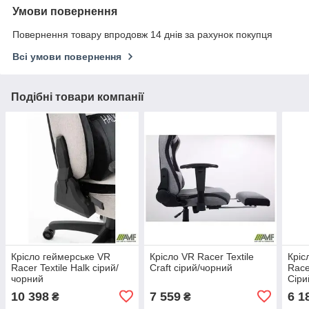
Умови повернення
Повернення товару впродовж 14 днів за рахунок покупця
Всі умови повернення
Подібні товари компанії
Крісло геймерське VR
Крісло VR Racer Textile
Кріс
Racer Textile Halk сірий/
Craft сірий/чорний
Race
чорний
Сіри
10 398
7 559
6 1
₴
₴