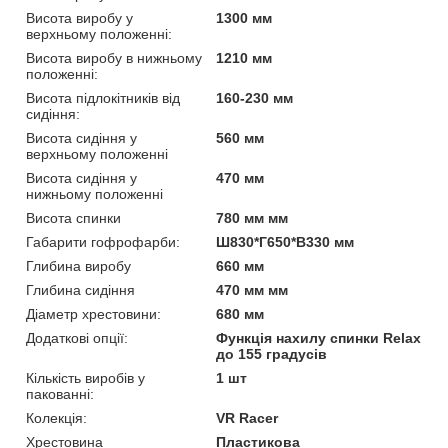
Висота виробу у
1300 мм
верхньому положенні:
Висота виробу в нижньому
1210 мм
положенні:
Висота підлокітників від
160-230 мм
сидіння:
Висота сидіння у
560 мм
верхньому положенні
Висота сидіння у
470 мм
нижньому положенні
Висота спинки
780 мм мм
Габарити гофрофарби:
Ш830*Г650*В330 мм
Глибина виробу
660 мм
Глибина сидіння
470 мм мм
Діаметр хрестовини:
680 мм
Додаткові опції:
Функція нахилу спинки Relax
до 155 градусів
Кількість виробів у
1 шт
пакованні:
Колекція:
VR Racer
Хрестовина
Пластикова