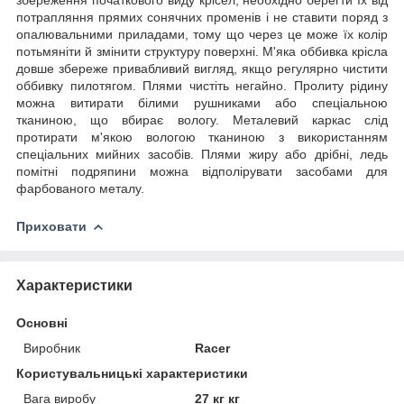
збереження початкового виду крісел, необхідно берегти їх від
потрапляння прямих сонячних променів і не ставити поряд з
опалювальними приладами, тому що через це може їх колір
потьмяніти й змінити структуру поверхні. М'яка оббивка крісла
довше збереже привабливий вигляд, якщо регулярно чистити
оббивку пилотягом. Плями чистіть негайно. Пролиту рідину
можна витирати білими рушниками або спеціальною
тканиною, що вбирає вологу. Металевий каркас слід
протирати м'якою вологою тканиною з використанням
спеціальних мийних засобів. Плями жиру або дрібні, ледь
помітні подряпини можна відполірувати засобами для
фарбованого металу.
Приховати
Характеристики
Основні
Виробник
Racer
Користувальницькі характеристики
Вага виробу
27 кг кг