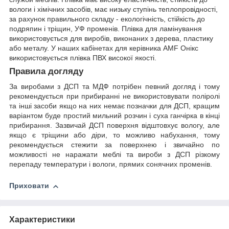
вологи і хімічних засобів, має низьку ступінь теплопровідності,
за рахунок правильного складу - екологічність, стійкість до
подряпин і тріщин, УФ променів. Плівка для ламінування
використовується для виробів, виконаних з дерева, пластику
або металу. У наших кабінетах для керівника AMF Онікс
використовується плівка ПВХ високої якості.
Правила догляду
За виробами з ДСП та МДФ потрібен певний догляд і тому
рекомендується при прибиранні не використовувати поліролі
та інші засоби якщо на них немає позначки для ДСП, кращим
варіантом буде простий мильний розчин і суха ганчірка в кінці
прибирання. Зазвичай ДСП поверхня відштовхує вологу, але
якщо є тріщини або діри, то можливо набухання, тому
рекомендується стежити за поверхнею і звичайно по
можливості не наражати меблі та вироби з ДСП різкому
перепаду температури і вологи, прямих сонячних променів.
Приховати
Характеристики