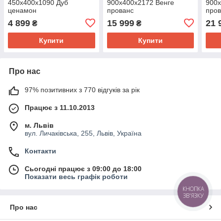
450х400х1090 Дуб
900х400х2172 Венге
900х
ценамон
прованс
пров
4 899
15 999
21 
₴
₴
Купити
Купити
Про нас
97% позитивних з 770 відгуків за рік
Працює з 11.10.2013
м. Львів
вул. Личаківська, 255, Львів, Україна
Контакти
Сьогодні працює з 09:00 до 18:00
Показати весь графік роботи
КНОПКА
ЗВ'ЯЗКУ
Про нас