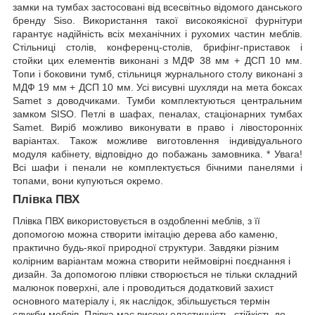
замки на тумбах застосовані від всесвітньо відомого данського
бренду Siso. Використання такої високоякісної фурнітури
гарантує надійність всіх механічних і рухомих частин меблів.
Стільниці столів, конференц-столів, брифінг-приставок і
стойки цих елементів виконані з МДФ 38 мм + ДСП 10 мм.
Топи і боковини тумб, стільниця журнального столу виконані з
МДФ 19 мм + ДСП 10 мм. Усі висувні шухляди на мета боксах
Samet з доводчиками. Тумби комплектуються центральним
замком SISO. Петлі в шафах, пеналах, стаціонарних тумбах
Samet. Виріб можливо виконувати в право і лівосторонніх
варіантах. Також можливе виготовлення індивідуального
модуля кабінету, відповідно до побажань замовника. * Увага!
Всі шафи і пенали не комплектується бічними панелями і
топами, вони купуються окремо.
Плівка ПВХ
Плівка ПВХ використовується в оздобленні меблів, з її
допомогою можна створити імітацію дерева або каменю,
практично будь-якої природної структури. Завдяки різним
колірним варіантам можна створити неймовірні поєднання і
дизайн. За допомогою плівки створюється не тільки складний
малюнок поверхні, але і проводиться додатковий захист
основного матеріалу і, як наслідок, збільшується термін
служби меблів. Плівка має високу еластичність, стійкість до