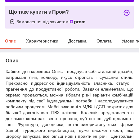
Що таке купити з Пром?
Замовлення під захистом
Опис
Характеристики
Доставка
Оплата
Умови п
Опис
Кабінет для керівника Онікс - поєднує в собі стильний дизайн,
витримані лінії, кольору, якусь строгість і сучасний стиль.
Прекрасно підкреслює індивідуальність власника, статус і
прагнення до продуктивної роботи. Завдяки елементам, що
окремо продаються, можна зібрати різні варіанти комбінацій
комплекту під свої індивідуальні потреби і насолоджуватися
робочим процесом. Меблі виконані з МДФ і ДСП покритих для
більшої довговічності ПВХ плівкою. Колекція представлена в
декількох кольорах: венге прованс, дуб тютюн, дуб ценамон і
інші. Фурнітура, доводчики, петлі використовуються фірми
Samet, турецького виробництва, дуже високої якості, яка
щороку випускає все більш нові і практичні речі. Центральні