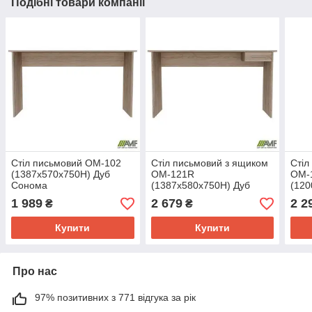
Подібні товари компанії
Стіл письмовий ОМ-102
Стіл письмовий з ящиком
Стіл
(1387х570х750Н) Дуб
ОМ-121R
ОМ-
Сонома
(1387х580х750Н) Дуб
(120
Сонома
Сон
1 989
2 679
2 2
₴
₴
Купити
Купити
Про нас
97% позитивних з 771 відгука за рік