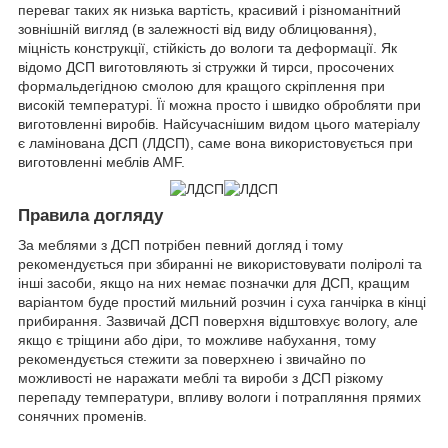
переваг таких як низька вартість, красивий і різноманітний
зовнішній вигляд (в залежності від виду облицювання),
міцність конструкції, стійкість до вологи та деформації. Як
відомо ДСП виготовляють зі стружки й тирси, просочених
формальдегідною смолою для кращого скріплення при
високій температурі. Її можна просто і швидко обробляти при
виготовленні виробів. Найсучаснішим видом цього матеріалу
є ламінована ДСП (ЛДСП), саме вона використовується при
виготовленні меблів AMF.
Правила догляду
За меблями з ДСП потрібен певний догляд і тому
рекомендується при збиранні не використовувати поліролі та
інші засоби, якщо на них немає позначки для ДСП, кращим
варіантом буде простий мильний розчин і суха ганчірка в кінці
прибирання. Зазвичай ДСП поверхня відштовхує вологу, але
якщо є тріщини або діри, то можливе набухання, тому
рекомендується стежити за поверхнею і звичайно по
можливості не наражати меблі та вироби з ДСП різкому
перепаду температури, впливу вологи і потрапляння прямих
сонячних променів.