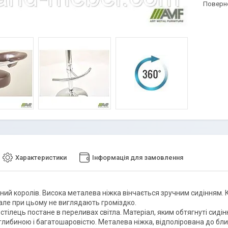
поверн
Характеристики
Інформація для замовлення
дний королів. Висока металева ніжка вінчається зручним сидінням. 
 але при цьому не виглядають громіздко.
і стілець постане в переливах світла. Матеріал, яким обтягнуті сид
либиною і багатошаровістю. Металева ніжка, відполірована до блис