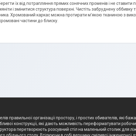
берегти їх від потрапляння прямих сонячних променів і не ставити 
яніти і змінитися структура поверхні. Чистіть забруднену оббивку 
ника. Хромований каркас можна протирати м'якою тканиною з викор
хромовані частини до блиску.
лів правильної організації простору, і простих обивателів, які баж
ливої конструкції, які дають можливість переформатувати робочий 
структора перетворюють розсувний стіл на маленький столик для лі
го обіднього столу. Втілюючи в собі вершину сміливої інженерної 