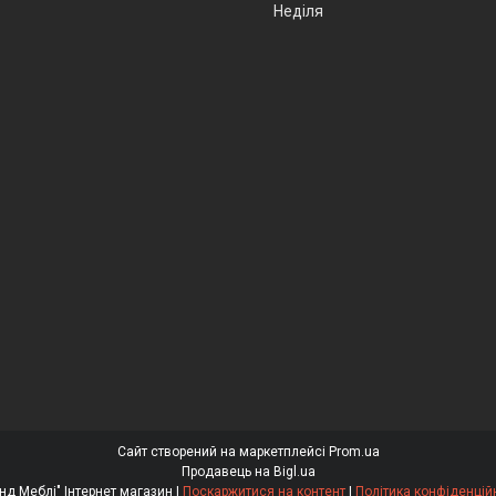
Неділя
Сайт створений на маркетплейсі
Prom.ua
Продавець на Bigl.ua
"Бренд Меблі" Інтернет магазин |
Поскаржитися на контент
|
Політика конфіденцій