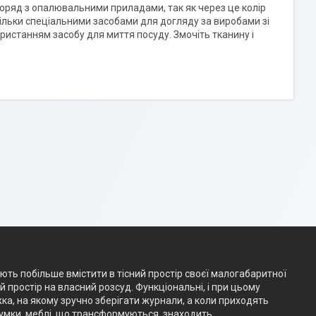
поряд з опалювальними приладами, так як через це колір
тільки спеціальними засобами для догляду за виробами зі
истанням засобу для миття посуду. Змочіть тканину і
ають побільше вмістити в тісний простір своєї малогабаритної
простір на власний розсуд. Функціональні, і при цьому
жка, на якому зручно зберігати журнали, а коли приходять
думки, меблі, що трансформуються, знаходить