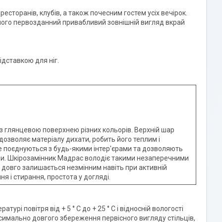
ресторанів, клубів, а також почесним гостем усіх вечірок.
 його первозданний привабливий зовнішній вигляд вкрай
ідставкою для ніг.
з глянцевою поверхнею різних кольорів. Верхній шар
 дозволяє матеріалу дихати, робить його теплим і
ре поєднуються з будь-якими інтер'єрами та дозволяють
ри. Шкірозамінник Мадрас володіє такими незаперечними
й довго залишається незмінним навіть при активній
ня і стирання, простота у догляді.
рі повітря від + 5 ° C до + 25 ° C і відносній вологості
аксимально довгого збереження первісного вигляду стільців,