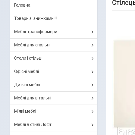
Стілец
Головна
Товари зі знижками !!!
Меблі-трансформери
Меблі для спальні
Столи і стільці
Офісні меблі
Дитячі меблі
Меблі для вітальні
М'які меблі
Меблі в стилі Лофт