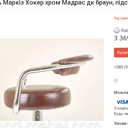
ь Маркіз Хокер хром Мадрас дк браун, підс
Під зам
Від
3 36
Купи
+380 (9
У компа
будь-я