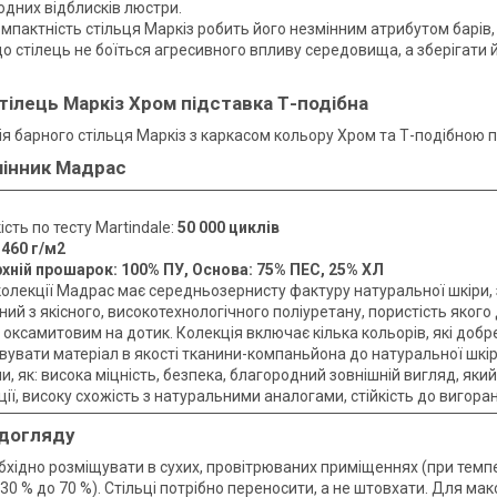
одних відблисків люстри.
омпактність стільця Маркіз робить його незмінним атрибутом барів, 
що стілець не боїться агресивного впливу середовища, а зберігати
тілець Маркіз Хром підставка Т-подібна
я барного стільця Маркіз з каркасом кольору Хром та Т-подібною п
інник Мадрас
ість по тесту Martindale:
50 000 циклів
:
460 г/м2
хній прошарок: 100% ПУ, Основа: 75% ПЕС, 25% ХЛ
колекції Мадрас має середньозернисту фактуру натуральної шкіри, 
ий з якісного, високотехнологічного поліуретану, пористість якого
 оксамитовим на дотик. Колекція включає кілька кольорів, які доб
вувати матеріал в якості тканини-компаньйона до натуральної шкі
, як: висока міцність, безпека, благородний зовнішній вигляд, яки
ії, високу схожість з натуральними аналогами, стійкість до вигоран
 догляду
бхідно розміщувати в сухих, провітрюваних приміщеннях (при температу
 30 % до 70 %). Стільці потрібно переносити, а не штовхати. Для м