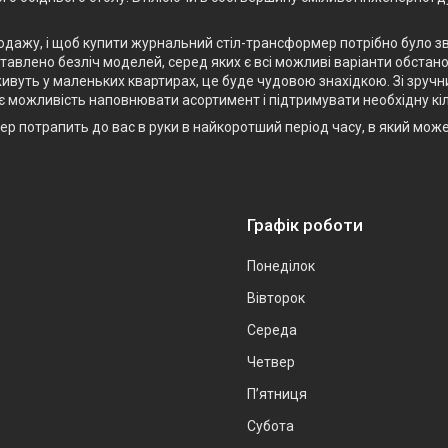
родажу, і щоб купити журнальний стіл-трансформер потрібно було з
авлено безліч моделей, серед яких є всі можливі варіанти обстанов
ивуть у маленьких квартирах, це буде чудовою знахідкою. Зі зручн
є можливість наповнювати асортимент і підтримувати необхідну кіл
р потрапить до вас в руки в найкоротший період часу, в який мож
Графік роботи
Понеділок
Вівторок
Середа
Четвер
Пʼятниця
Субота