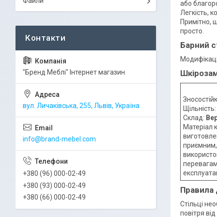
Файли
або благор
Легкість, к
Примітно, 
просто.
Барний с
Модифікаці
"Бренд Меблі" Інтернет магазин
Шкірозам
Зносостійк
вул. Личаківська, 255, Львів, Україна
Щільність
Склад:
Вер
Матеріал 
виготовлен
info@brand-mebel.com
приємним,
використо
перевагами
експлуатац
+380 (96) 000-02-49
+380 (93) 000-02-49
Правила
+380 (66) 000-02-49
Стільці нео
повітря від