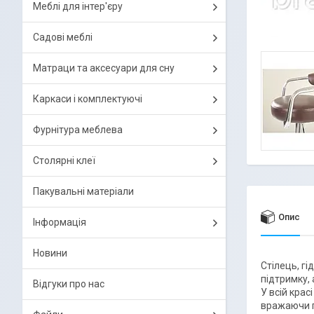
Меблі для інтер'єру
Садові меблі
Матраци та аксесуари для сну
Каркаси і комплектуючі
Фурнітура меблева
Столярні клеї
Пакувальні матеріали
Опис
Інформація
Новини
Стілець, гі
підтримку,
Відгуки про нас
У всій крас
вражаючи г