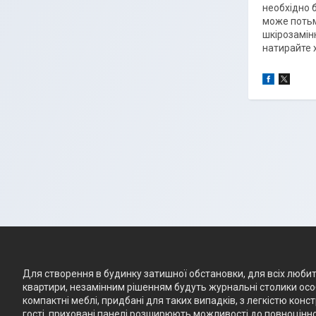
необхідно 
може потьм
шкірозамін
натирайте 
Для створення в будинку затишної обстановки, для всіх любите
квартири, незамінним рішенням будуть журнальні столики особ
компактні меблі, придбані для таких випадків, з легкістю кон
гості, приховані панелі розширюють можливості до повноцінно