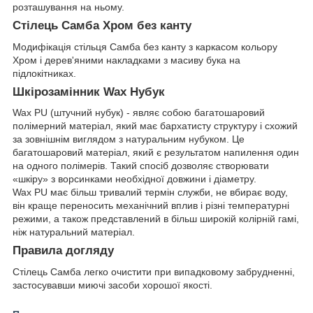
розташування на ньому.
Стілець Самба Хром без канту
Модифікація стільця Самба без канту з каркасом кольору
Хром і дерев'яними накладками з масиву бука на
підлокітниках.
Шкірозамінник Wax Нубук
Wax PU (штучний нубук) - являє собою багатошаровий
полімерний матеріал, який має бархатисту структуру і схожий
за зовнішнім виглядом з натуральним нубуком. Це
багатошаровий матеріал, який є результатом напилення один
на одного полімерів. Такий спосіб дозволяє створювати
«шкіру» з ворсинками необхідної довжини і діаметру.
Wax PU має більш тривалий термін служби, не вбирає воду,
він краще переносить механічний вплив і різні температурні
режими, а також представлений в більш широкій колірній гамі,
ніж натуральний матеріал.
Правила догляду
Стілець Самба легко очистити при випадковому забрудненні,
застосувавши миючі засоби хорошої якості.