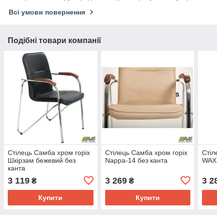
Всі умови повернення
Подібні товари компанії
Стілець Самба хром горіх
Стілець Самба хром горіх
Стіл
Шкірзам бежевий без
Nappa-14 без канта
WAX 
канта
3 119
3 269
3 2
₴
₴
Купити
Купити