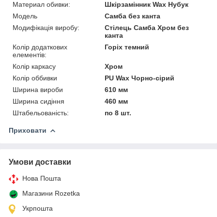
Материал обивки:
Шкірзамінник Wax Нубук
Мoдель
Самба без канта
Модифікація виробу:
Стілець Самба Хром без
канта
Колір додаткових
Горіх темний
елементів:
Колір каркасу
Хром
Колір оббивки
PU Wax Чорно-сірий
Ширина вироби
610 мм
Ширина сидіння
460 мм
Штабельованість:
по 8 шт.
Приховати
Умови доставки
Нова Пошта
Магазини Rozetka
Укрпошта