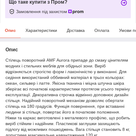
Що таке купити з Пром?
Замовлення під захистом
Опис
Характеристики
Доставка
Оплата
Умови п
Опис
Стілець поворотний AMF Aurora припаде до смаку цінителям
модних і стильних меблів для обідньої зони. Виріб
відрізняється строгістю форм і лаконічністю у виконанні. Для
сидіння використаний оббивний матеріал в трьох кольорах:
океан, сильвер і латте. Якісна тканина і міцна штучна шкіра
зберігає всі початкові характеристики протягом усього терміну
експлуатації. Декоративна строчка відмінно доповнює дизайн
стільця. Надійний поворотний механізм дозволяє обертати
стілець на 180 градусів. Функція повернення, при вставанні
людини зі стільця, повертає його в початкове положення.
Ніжки та каркас виготовлені з металевого профілю, що робить
виріб стійким і надійним. Пластикові заглушки захищають
підлогу від можливих пошкоджень. Вага стільця становить 8 кг,
допустиме максимальне навантаження 120 кг.