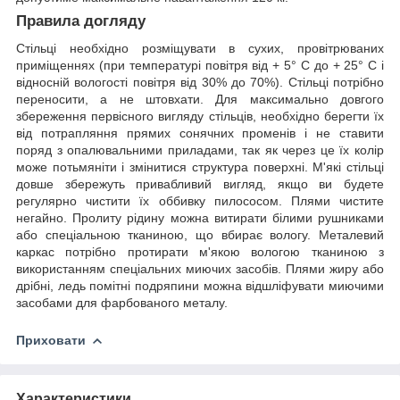
Правила догляду
Стільці необхідно розміщувати в сухих, провітрюваних
приміщеннях (при температурі повітря від + 5° C до + 25° C і
відносній вологості повітря від 30% до 70%). Стільці потрібно
переносити, а не штовхати. Для максимально довгого
збереження первісного вигляду стільців, необхідно берегти їх
від потрапляння прямих сонячних променів і не ставити
поряд з опалювальними приладами, так як через це їх колір
може потьмяніти і змінитися структура поверхні. М'які стільці
довше збережуть привабливий вигляд, якщо ви будете
регулярно чистити їх оббивку пилососом. Плями чистите
негайно. Пролиту рідину можна витирати білими рушниками
або спеціальною тканиною, що вбирає вологу. Металевий
каркас потрібно протирати м'якою вологою тканиною з
використанням спеціальних миючих засобів. Плями жиру або
дрібні, ледь помітні подряпини можна відшліфувати миючими
засобами для фарбованого металу.
Приховати
Характеристики