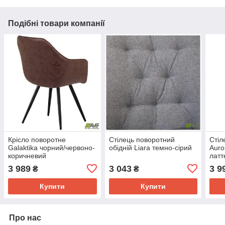
Подібні товари компанії
Крісло поворотне
Стілець поворотний
Стіл
Galaktika чорний/червоно-
обідній Liara темно-сірий
Auro
коричневий
латт
3 989
3 043
3 9
₴
₴
Купити
Купити
Про нас